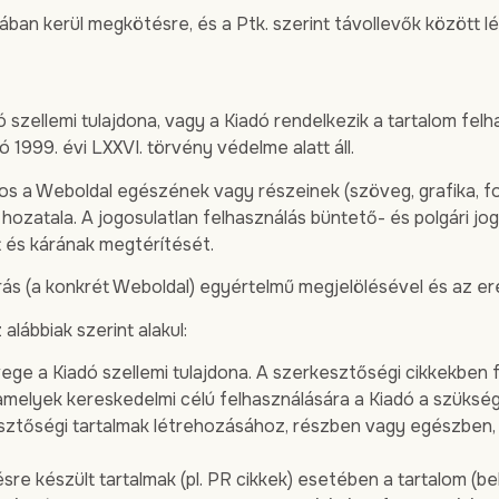
ban kerül megkötésre, és a Ptk. szerint távollevők között l
ó szellemi tulajdona, vagy a Kiadó rendelkezik a tartalom fe
ó 1999. évi LXXVI. törvény védelme alatt áll.
ilos a Weboldal egészének vagy részeinek (szöveg, grafika, fo
hozatala. A jogosulatlan felhasználás büntető- és polgári 
 és kárának megtérítését.
rrás (a konkrét Weboldal) egyértelmű megjelölésével és az ere
alábbiak szerint alakul:
ege a Kiadó szellemi tulajdona. A szerkesztőségi cikkekben
amelyek kereskedelmi célú felhasználására a Kiadó a szükség
sztőségi tartalmak létrehozásához, részben vagy egészben, 
re készült tartalmak (pl. PR cikkek) esetében a tartalom (b