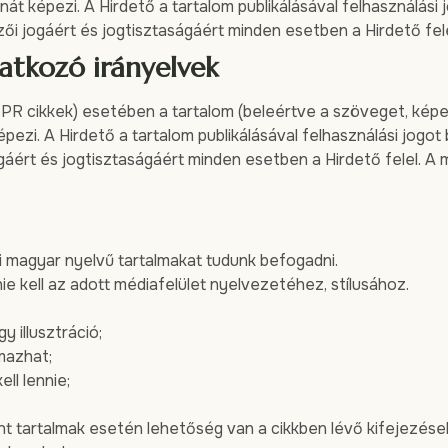
át képezi. A Hirdető a tartalom publikálásával felhasználási j
i jogáért és jogtisztaságáért minden esetben a Hirdető fele
natkozó irányelvek
. PR cikkek) esetében a tartalom (beleértve a szöveget, képe
pezi. A Hirdető a tartalom publikálásával felhasználási jogot 
ért és jogtisztaságáért minden esetben a Hirdető felel. A m
magyar nyelvű tartalmakat tudunk befogadni.
e kell az adott médiafelület nyelvezetéhez, stílusához.
y illusztráció;
mazhat;
ll lennie;
 tartalmak esetén lehetőség van a cikkben lévő kifejezések 