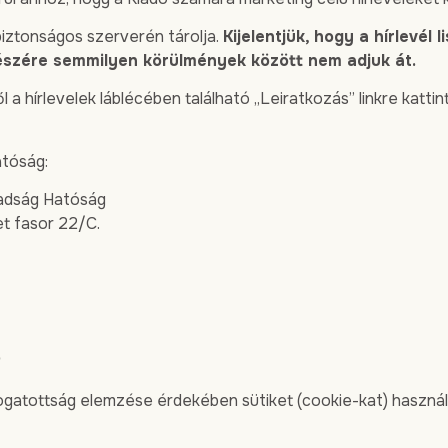
 biztonságos szerverén tárolja.
Kijelentjük, hogy a hírlevél
 részére semmilyen körülmények között nem adjuk át.
l a hírlevelek láblécében található „Leiratkozás” linkre katti
atóság:
adság Hatóság
et fasor 22/C.
togatottság elemzése érdekében sütiket (cookie-kat) használ.