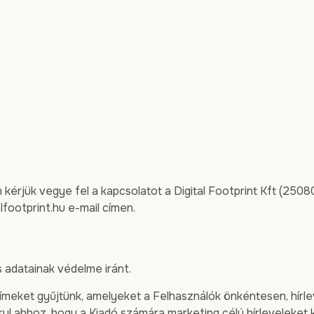
érjük vegye fel a kapcsolatot a Digital Footprint Kft (2508
lfootprint.hu
e-mail címen.
 adatainak védelme iránt.
ímeket gyűjtünk, amelyeket a Felhasználók önkéntesen, hírlev
ul ahhoz, hogy a Kiadó számára marketing célú hírleveleket k