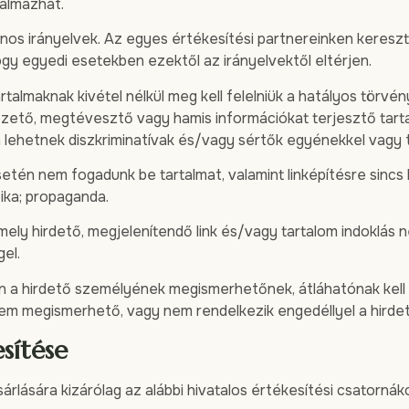
talmazhat.
lános irányelvek. Az egyes értékesítési partnereinken keresz
ogy egyedi esetekben ezektől az irányelvektől eltérjen.
talmaknak kivétel nélkül meg kell felelniük a hatályos törvé
zető, megtévesztő vagy hamis információkat terjesztő tart
 lehetnek diszkriminatívak és/vagy sértők egyénekkel vagy 
én nem fogadunk be tartalmat, valamint linképítésre sincs le
tika; propaganda.
ely hirdető, megjelenítendő link és/vagy tartalom indoklás né
el.
 a hirdető személyének megismerhetőnek, átláhatónak kell l
em megismerhető, vagy nem rendelkezik engedéllyel a hirdet
esítése
árlására kizárólag az alábbi hivatalos értékesítési csatornák