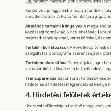
Egy tartalom maximum 2 db dofollow linket tar
Kérjük, vegye figyelembe, hogy a fentiek álta
vonatkozhatnak. A Kiadó fenntartja a jogot, h
Általános tartalmi irányelvek
A megjelenő tar
közösségi normáknak. Nincs lehetőség félreve
terjeszthetnek spamet, káros kódokat, és nem
Tartalmi korlátozások
A következő témák eset
szolgáltatás; pornográfia; szerencsejáték; poli
Tartalom elutasítása
Fenntartjuk a jogot bárm
valós károkért a Kiadó nem tartozik felelősségg
Transzparencia
Szponzorált tartlamak esetén
hirdető és a hirdetést megrendelő személye n
4. Hirdetési felületek érték
Hirdetési felületeinken történő megjelenés vás