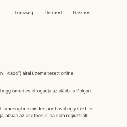
Egészség
Életmód
Hasznos
 „Kiadó”) által üzemeltetett online
hogy ismeri és elfogadja az alábbi, a Polgári
at, amennyiben minden pontjával egyetért, és
, abban az esetben is, ha nem regisztrált