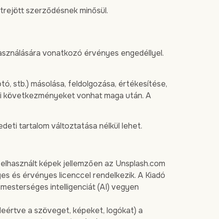
étrejött szerződésnek minősül.
lhasználására vonatkozó érvényes engedéllyel.
tó, stb.) másolása, feldolgozása, értékesítése,
jogi következményeket vonhat maga után. A
deti tartalom változtatása nélkül lehet.
 felhasznált képek jellemzően az Unsplash.com
es és érvényes licenccel rendelkezik. A Kiadó
mesterséges intelligenciát (AI) vegyen
eleértve a szöveget, képeket, logókat) a