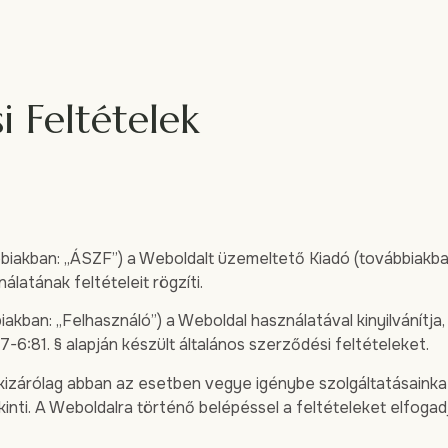
i Feltételek
biakban: „ÁSZF”) a Weboldalt üzemeltető Kiadó (továbbiakban:
álatának feltételeit rögzíti.
akban: „Felhasználó”) a Weboldal használatával kinyilvánítja, 
-6:81. § alapján készült általános szerződési feltételeket.
 kizárólag abban az esetben vegye igénybe szolgáltatásaink
ti. A Weboldalra történő belépéssel a feltételeket elfogadja