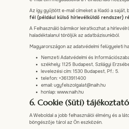
Az így gyűjtött e-mail címeket a Kiadó a saját,
fél (például külső hírlevélküldő rendszer)
A Felhasználó bármikor leiratkozhat a hírlevélrő
haladéktalanul töröljük az adatbázisunkból.
Magyarországon az adatvédelmi felügyeleti h
Nemzeti Adatvédelmi és Információszab
székhely: 1125 Budapest, Szilágyi Erzséb
levelezési cím: 1530 Budapest, Pf.: 5.
telefon: +3613911400
email:
ugyfelszolgalat@naih.hu
honlap: www.naih.hu
6. Cookie (Süti) tájékoztató
A Weboldal a jobb felhasználói élmény és a lá
böngészője tárol az Ön eszközén.