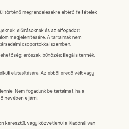
tül történő megrendelésekre eltérő feltételek
nyeknek, előírásoknak és az elfogadott
alom megjelenítésére. A tartalmak nem
társadalmi csoportokkal szemben.
hetőség: erőszak, bűnözés; illegális termék,
lküli elutasítására. Az ebből eredő vélt vagy
ennie. Nem fogadunk be tartalmat, ha a
ő nevében eljárni.
on keresztül, vagy közvetlenül a Kiadónál van