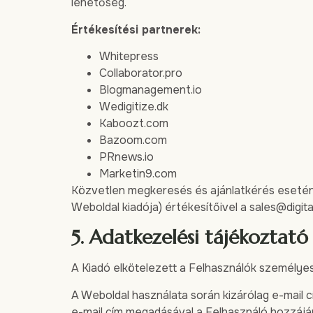
lehetőség.
Értékesítési partnerek:
Whitepress
Collaborator.pro
Blogmanagement.io
Wedigitize.dk
Kaboozt.com
Bazoom.com
PRnews.io
Marketin9.com
Közvetlen megkeresés és ajánlatkérés esetén k
Weboldal kiadója) értékesítőivel a
sales@digita
5. Adatkezelési tájékoztató
A Kiadó elkötelezett a Felhasználók személyes
A Weboldal használata során kizárólag e-mail c
e-mail cím megadásával a Felhasználó hozzájár