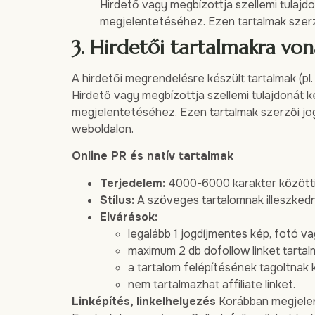
Hirdető vagy megbízottja szellemi tulajdon
megjelentetéséhez. Ezen tartalmak szerző
3. Hirdetői tartalmakra vo
A hirdetői megrendelésre készült tartalmak (pl
Hirdető vagy megbízottja szellemi tulajdonát ké
megjelentetéséhez. Ezen tartalmak szerzői jogá
weboldalon.
Online PR és natív tartalmak
Terjedelem:
4000-6000 karakter közötti 
Stílus:
A szöveges tartalomnak illeszkedni
Elvárások:
legalább 1 jogdíjmentes kép, fotó vag
maximum 2 db dofollow linket tartal
a tartalom felépítésének tagoltnak ke
nem tartalmazhat affiliate linket.
Linképítés, linkelhelyezés
Korábban megjelent