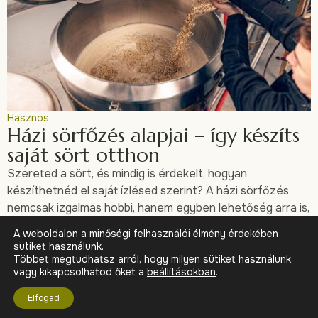
Hasznos
Házi sörfőzés alapjai – így készíts
saját sört otthon
Szereted a sört, és mindig is érdekelt, hogyan
készíthetnéd el saját ízlésed szerint? A házi sörfőzés
nemcsak izgalmas hobbi, hanem egyben lehetőség arra is,
hogy teljes mértékben te kontrolláld az…
A weboldalon a minőségi felhasználói élmény érdekében
sütiket használunk.
Többet megtudhatsz arról, hogy milyen sütiket használunk,
vagy kikapcsolhatod őket a
beállításokban
.
© 2026 Éljünk tudatosan
Elfogad