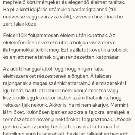
megfelelő körülményeket és elegendő élelmet találtak.
Ha pl. a kinti időjárás számukra barátságtalanná (túl
nedvessé vagy szárazzá válik), szívesen húzódnak be
zárt falak közé.
Felderítőik folyamatosan élelem után kutatnak. Az
élelemforráshoz vezető utat a bolyba visszatérve
illatnyomokkal jelölik meg. Ezt az illatot követik a többiek,
és emiatt menetelnek olyan rendezetten, katonásan.
Az adott hangyafajtól függ, hogy milyen fajta
élelmiszereket részesítenek előnyben. Általában
rajonganak a magas szénhidráttartalmú élelmiszerekért.
Így tehát, ha itt-ott lehullik némi kenyérmorzsa vagy
kiszóródik egy kis cukor, bizton számíthatunk rá, hogy
feltakarítják nekünk. Akkor is, ha mi nem akarjuk. Mármint
látni őket. Különösen igaz ez azokra a fajokra, amelyek a
természetben növényi nektárokat fogyasztanak. Utódaik
gondozásához pedig fehérjeforrásokat kutatnak fel:
bármilyen apró húsdarabkát, háziállat tálkájában hagyott