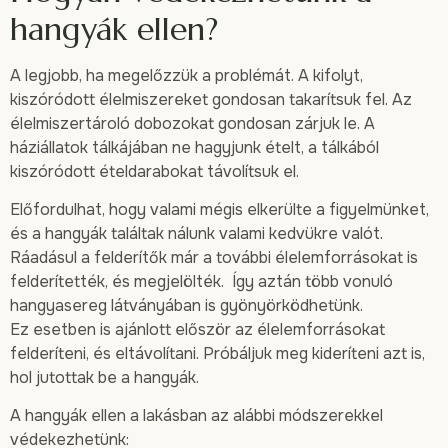
hangyák ellen?
A legjobb, ha megelőzzük a problémát. A kifolyt,
kiszóródott élelmiszereket gondosan takarítsuk fel. Az
élelmiszertároló dobozokat gondosan zárjuk le. A
háziállatok tálkájában ne hagyjunk ételt, a tálkából
kiszóródott ételdarabokat távolítsuk el.
Előfordulhat, hogy valami mégis elkerülte a figyelmünket,
és a hangyák találtak nálunk valami kedvükre valót.
Ráadásul a felderítők már a további élelemforrásokat is
felderítették, és megjelölték. Így aztán több vonuló
hangyasereg látványában is gyönyörködhetünk.
Ez esetben is ajánlott először az élelemforrásokat
felderíteni, és eltávolítani. Próbáljuk meg kideríteni azt is,
hol jutottak be a hangyák.
A hangyák ellen a lakásban az alábbi módszerekkel
védekezhetünk: