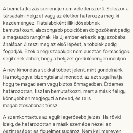
A bemutatkozás sorrendje nem véletlenszerű. Sokszor a
társadalmi helyzet vagy az életkor határozza meg, ki
kezdeményez. Fiatalabbként illik idősebbnek
bemutatkozni, alacsonyabb pozícióban dolgozóként pedig
a magasabb rangúnak. Ha új ember érkezik egy szobába,
általában ő teszi meg az első lépést, a többiek pedig
fogadják. Ezek a régi szabályok nem pusztán formaságok:
segítenek abban, hogy a helyzet gördülékenyen induljon.
A név kimondása sokkal többet jelent, mint gondolnánk.
Ha motyogva, bizonytalanul mondod, az azt sugallhatja,
hogy te magad sem vagy biztos önmagadban. Érdemes
határozottan, tisztán bemutatkozni, mert a másik fél így
könnyebben megjegyzi a neved, és te is
magabiztosabbnak tűnsz.
A szemkontaktus az egyik legerősebb jelzés. Ha rövid
ideig, de határozottan a másik szemébe nézel, az
őszinteséget és figyelmet sugároz. Nem kell mereven