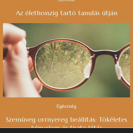
Az élethosszig tartó tanulás útján
Egészség
Szemüveg orrnyereg beállítás: Tökéletes
kényelem és tiszta látás