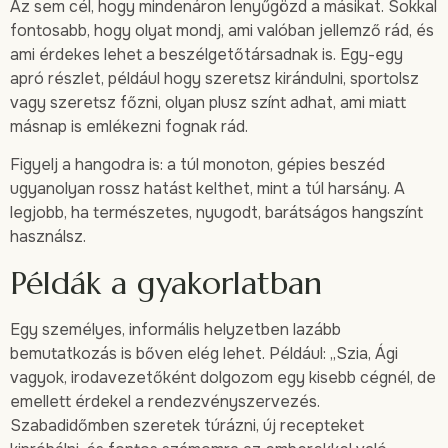
Az sem cél, hogy mindenáron lenyűgözd a másikat. Sokkal
fontosabb, hogy olyat mondj, ami valóban jellemző rád, és
ami érdekes lehet a beszélgetőtársadnak is. Egy-egy
apró részlet, például hogy szeretsz kirándulni, sportolsz
vagy szeretsz főzni, olyan plusz színt adhat, ami miatt
másnap is emlékezni fognak rád.
Figyelj a hangodra is: a túl monoton, gépies beszéd
ugyanolyan rossz hatást kelthet, mint a túl harsány. A
legjobb, ha természetes, nyugodt, barátságos hangszínt
használsz.
Példák a gyakorlatban
Egy személyes, informális helyzetben lazább
bemutatkozás is bőven elég lehet. Például: „Szia, Ági
vagyok, irodavezetőként dolgozom egy kisebb cégnél, de
emellett érdekel a rendezvényszervezés.
Szabadidőmben szeretek túrázni, új recepteket