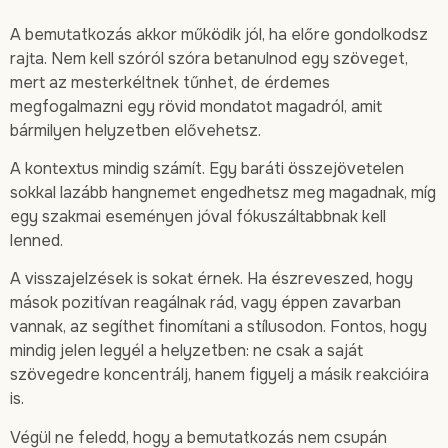
A bemutatkozás akkor működik jól, ha előre gondolkodsz
rajta. Nem kell szóról szóra betanulnod egy szöveget,
mert az mesterkéltnek tűnhet, de érdemes
megfogalmazni egy rövid mondatot magadról, amit
bármilyen helyzetben elővehetsz.
A kontextus mindig számít. Egy baráti összejövetelen
sokkal lazább hangnemet engedhetsz meg magadnak, míg
egy szakmai eseményen jóval fókuszáltabbnak kell
lenned.
A visszajelzések is sokat érnek. Ha észreveszed, hogy
mások pozitívan reagálnak rád, vagy éppen zavarban
vannak, az segíthet finomítani a stílusodon. Fontos, hogy
mindig jelen legyél a helyzetben: ne csak a saját
szövegedre koncentrálj, hanem figyelj a másik reakcióira
is.
Végül ne feledd, hogy a bemutatkozás nem csupán