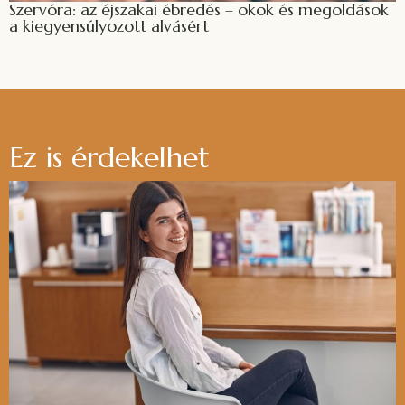
Szervóra: az éjszakai ébredés – okok és megoldások
a kiegyensúlyozott alvásért
Ez is érdekelhet