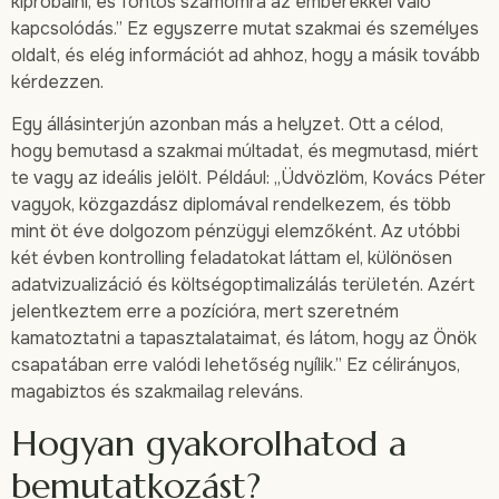
kipróbálni, és fontos számomra az emberekkel való
kapcsolódás.” Ez egyszerre mutat szakmai és személyes
oldalt, és elég információt ad ahhoz, hogy a másik tovább
kérdezzen.
Egy állásinterjún azonban más a helyzet. Ott a célod,
hogy bemutasd a szakmai múltadat, és megmutasd, miért
te vagy az ideális jelölt. Például: „Üdvözlöm, Kovács Péter
vagyok, közgazdász diplomával rendelkezem, és több
mint öt éve dolgozom pénzügyi elemzőként. Az utóbbi
két évben kontrolling feladatokat láttam el, különösen
adatvizualizáció és költségoptimalizálás területén. Azért
jelentkeztem erre a pozícióra, mert szeretném
kamatoztatni a tapasztalataimat, és látom, hogy az Önök
csapatában erre valódi lehetőség nyílik.” Ez célirányos,
magabiztos és szakmailag releváns.
Hogyan gyakorolhatod a
bemutatkozást?