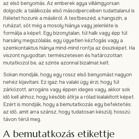
az első benyomás. Az emberek agya villámgyorsan
dolgozik: a találkozás első másodperceiben tudattalanul is
ítéletet hozunk a másikról. A testbeszéd, a hangszín, a
ruházat, sőt még a mosoly hiánya vagy jelenléte is
formálja a képet. Egy bizonytalan, túl halk vagy épp túl
harsány megszólalás, egy ügyetlen kézfogás vagy a
szemkontaktus hiánya mind-mind rontja az összképet. Ha
viszont nyugodtan, természetesen és határozottan
mutatkozol be, az szinte azonnal bizalmat kelt.
Sokan mondják, hogy egy rossz első benyomást nagyon
nehéz kijavítani. Ez igaz: ha valaki úgy érzi, hogy túl
zárkózott, arrogáns vagy éppen ideges vagy, akkor sok
idő kell ahhoz, hogy később átírja a rólad kialakított képet.
Ezért is mondják, hogy a bemutatkozás egy befektetés:
az idő, amit arra szánsz, hogy tudatosan készülj, hosszú
távon térül meg.
A bemutatkozás etikettje