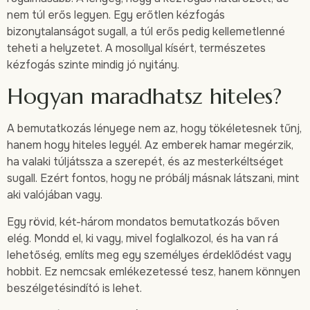
nem túl erős legyen. Egy erőtlen kézfogás
bizonytalanságot sugall, a túl erős pedig kellemetlenné
teheti a helyzetet. A mosollyal kísért, természetes
kézfogás szinte mindig jó nyitány.
Hogyan maradhatsz hiteles?
A bemutatkozás lényege nem az, hogy tökéletesnek tűnj,
hanem hogy hiteles legyél. Az emberek hamar megérzik,
ha valaki túljátssza a szerepét, és az mesterkéltséget
sugall. Ezért fontos, hogy ne próbálj másnak látszani, mint
aki valójában vagy.
Egy rövid, két-három mondatos bemutatkozás bőven
elég. Mondd el, ki vagy, mivel foglalkozol, és ha van rá
lehetőség, említs meg egy személyes érdeklődést vagy
hobbit. Ez nemcsak emlékezetessé tesz, hanem könnyen
beszélgetésindító is lehet.