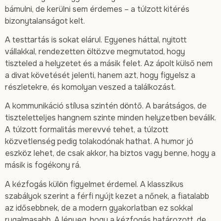
bámulni, de kerülni sem érdemes – a túlzott kitérés
bizonytalanságot kelt.
A testtartás is sokat elárul. Egyenes háttal, nyitott
vállakkal, rendezetten öltözve megmutatod, hogy
tiszteled a helyzetet és a másik felet. Az ápolt külső nem
a divat követését jelenti, hanem azt, hogy figyelsz a
részletekre, és komolyan veszed a találkozást.
A kommunikáció stílusa szintén döntő. A barátságos, de
tiszteletteljes hangnem szinte minden helyzetben beválik.
A túlzott formalitás merevvé tehet, a túlzott
közvetlenség pedig tolakodónak hathat. A humor jó
eszköz lehet, de csak akkor, ha biztos vagy benne, hogy a
másik is fogékony rá.
A kézfogás külön figyelmet érdemel. A klasszikus
szabályok szerint a férfi nyújt kezet a nőnek, a fiatalabb
az idősebbnek, de a modern gyakorlatban ez sokkal
rugalmasabb. A lényeg, hogy a kézfogás határozott, de