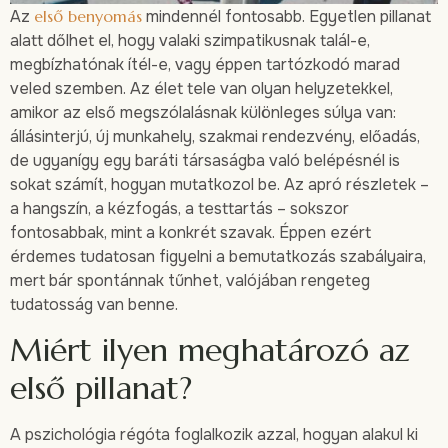
Az
első benyomás
mindennél fontosabb. Egyetlen pillanat
alatt dőlhet el, hogy valaki szimpatikusnak talál-e,
megbízhatónak ítél-e, vagy éppen tartózkodó marad
veled szemben. Az élet tele van olyan helyzetekkel,
amikor az első megszólalásnak különleges súlya van:
állásinterjú, új munkahely, szakmai rendezvény, előadás,
de ugyanígy egy baráti társaságba való belépésnél is
sokat számít, hogyan mutatkozol be. Az apró részletek –
a hangszín, a kézfogás, a testtartás – sokszor
fontosabbak, mint a konkrét szavak. Éppen ezért
érdemes tudatosan figyelni a bemutatkozás szabályaira,
mert bár spontánnak tűnhet, valójában rengeteg
tudatosság van benne.
Miért ilyen meghatározó az
első pillanat?
A pszichológia régóta foglalkozik azzal, hogyan alakul ki