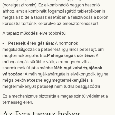
(norelgesztromin). Ez a kombináció nagyon hasonló
ahhoz, amit a kombinált fogamzásgátló tablettákban is
megtalálsz, de a tapasz esetében a felszívódás a bőrön
keresztül történik, elkerülve az emésztőrendszert.
A tapasz működési elve többrétű:
Petesejt érés gátlása:
A hormonok
megakadályozzák a peteérést, így nincs petesejt, ami
megtermékenyülhetne.
Méhnyaknyák sűrítése:
A
méhnyaknyák sűrűbbé válik, ami megnehezíti a
spermiumok útját a méhbe.
Méh nyálkahártyájának
változása:
A méh nyálkahártyája is elvékonyodik, így ha
mégis bekövetkezne egy megtermékenyülés, a
megtermékenyült petesejt nem tudna beágyazódni
Ez a mechanizmus biztosítja a magas szintű védelmet a
terhesség ellen.
Az Evra tapasz helyes