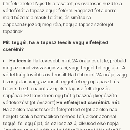
bőrfelületeket.Nyisd ki a tasakot, és óvatosan húzd le a
védőfóliát a tapasz egyik feléről. Ragaszd fel a bőrre,
majd húzd le a másik felét is, és simítsd rá
alaposan.Győződj meg róla, hogy a tapasz szélei jól
tapadnak
Mit tegyél, ha a tapasz leesik vagy elfelejted
cserélni?
Ha leesik:
Ha kevesebb mint 24 órája esett le, próbáld
meg azonnal visszaragasztani, vagy tegyél fel egy újat. A
védettség továbbra is fennáll. Ha több mint 24 órája, vagy
bizonytalan vagy, azonnal tegyél fel egy új tapaszt, és
tekintsd ezt a napot az új első tapasz felhelyezési
napjának. Ezt követően egy hétig használj kiegészítő
védekezést (pl. óvszert).
Ha elfelejted cserélni:1. hét:
Ha az első tapaszcserét felejtetted el (pl. az első nap
helyett csak a harmadikon tennéd fel), akkor azonnal
tegyél fel egy újat, és ez lesz az új ciklusod első napja.