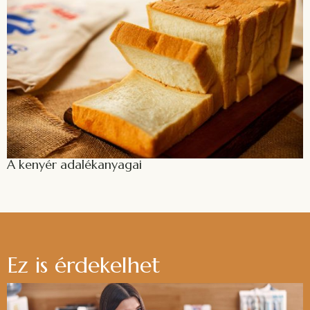
A kenyér adalékanyagai
Ez is érdekelhet