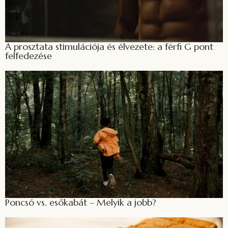
A prosztata stimulációja és élvezete: a férfi G pont
felfedezése
Poncsó vs. esőkabát – Melyik a jobb?