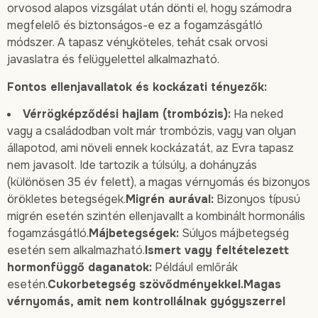
orvosod alapos vizsgálat után dönti el, hogy számodra
megfelelő és biztonságos-e ez a fogamzásgátló
módszer. A tapasz vényköteles, tehát csak orvosi
javaslatra és felügyelettel alkalmazható.
Fontos ellenjavallatok és kockázati tényezők:
Vérrögképződési hajlam (trombózis):
Ha neked
vagy a családodban volt már trombózis, vagy van olyan
állapotod, ami növeli ennek kockázatát, az Evra tapasz
nem javasolt. Ide tartozik a túlsúly, a dohányzás
(különösen 35 év felett), a magas vérnyomás és bizonyos
örökletes betegségek.
Migrén aurával:
Bizonyos típusú
migrén esetén szintén ellenjavallt a kombinált hormonális
fogamzásgátló.
Májbetegségek:
Súlyos májbetegség
esetén sem alkalmazható.
Ismert vagy feltételezett
hormonfüggő daganatok:
Például emlőrák
esetén.
Cukorbetegség szövődményekkel.Magas
vérnyomás, amit nem kontrollálnak gyógyszerrel