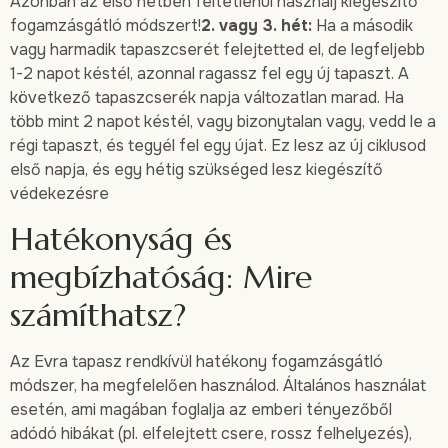
Azonban az első hétben feltétlenül használj kiegészítő
fogamzásgátló módszert!
2. vagy 3. hét:
Ha a második
vagy harmadik tapaszcserét felejtetted el, de legfeljebb
1-2 napot késtél, azonnal ragassz fel egy új tapaszt. A
következő tapaszcserék napja változatlan marad. Ha
több mint 2 napot késtél, vagy bizonytalan vagy, vedd le a
régi tapaszt, és tegyél fel egy újat. Ez lesz az új ciklusod
első napja, és egy hétig szükséged lesz kiegészítő
védekezésre
Hatékonyság és
megbízhatóság: Mire
számíthatsz?
Az Evra tapasz rendkívül hatékony fogamzásgátló
módszer, ha megfelelően használod. Általános használat
esetén, ami magában foglalja az emberi tényezőből
adódó hibákat (pl. elfelejtett csere, rossz felhelyezés),