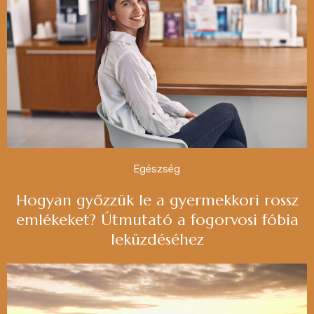
Egészség
Hogyan győzzük le a gyermekkori rossz
emlékeket? Útmutató a fogorvosi fóbia
leküzdéséhez