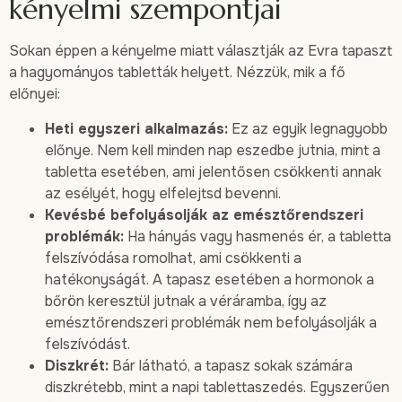
kényelmi szempontjai
Sokan éppen a kényelme miatt választják az Evra tapaszt
a hagyományos tabletták helyett. Nézzük, mik a fő
előnyei:
Heti egyszeri alkalmazás:
Ez az egyik legnagyobb
előnye. Nem kell minden nap eszedbe jutnia, mint a
tabletta esetében, ami jelentősen csökkenti annak
az esélyét, hogy elfelejtsd bevenni.
Kevésbé befolyásolják az emésztőrendszeri
problémák:
Ha hányás vagy hasmenés ér, a tabletta
felszívódása romolhat, ami csökkenti a
hatékonyságát. A tapasz esetében a hormonok a
bőrön keresztül jutnak a véráramba, így az
emésztőrendszeri problémák nem befolyásolják a
felszívódást.
Diszkrét:
Bár látható, a tapasz sokak számára
diszkrétebb, mint a napi tablettaszedés. Egyszerűen