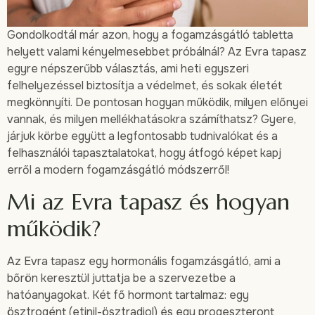
Gondolkodtál már azon, hogy a fogamzásgátló tabletta
helyett valami kényelmesebbet próbálnál? Az Evra tapasz
egyre népszerűbb választás, ami heti egyszeri
felhelyezéssel biztosítja a védelmet, és sokak életét
megkönnyíti. De pontosan hogyan működik, milyen előnyei
vannak, és milyen mellékhatásokra számíthatsz? Gyere,
járjuk körbe együtt a legfontosabb tudnivalókat és a
felhasználói tapasztalatokat, hogy átfogó képet kapj
erről a modern fogamzásgátló módszerről!
Mi az Evra tapasz és hogyan
működik?
Az Evra tapasz egy hormonális fogamzásgátló, ami a
bőrön keresztül juttatja be a szervezetbe a
hatóanyagokat. Két fő hormont tartalmaz: egy
ösztrogént (etinil-ösztradiol) és egy progeszteront