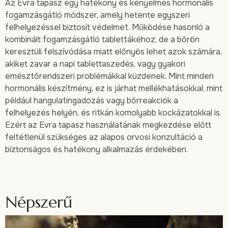
Az Evra tapasz egy hatékony és kényelmes hormonális
fogamzásgátló módszer, amely hetente egyszeri
felhelyezéssel biztosít védelmet. Működése hasonló a
kombinált fogamzásgátló tablettákéhoz, de a bőrön
keresztüli felszívódása miatt előnyös lehet azok számára,
akiket zavar a napi tablettaszedés, vagy gyakori
emésztőrendszeri problémákkal küzdenek. Mint minden
hormonális készítmény, ez is járhat mellékhatásokkal, mint
például hangulatingadozás vagy bőrreakciók a
felhelyezés helyén, és ritkán komolyabb kockázatokkal is.
Ezért az Evra tapasz használatának megkezdése előtt
feltétlenül szükséges az alapos orvosi konzultáció a
biztonságos és hatékony alkalmazás érdekében.
Népszerű