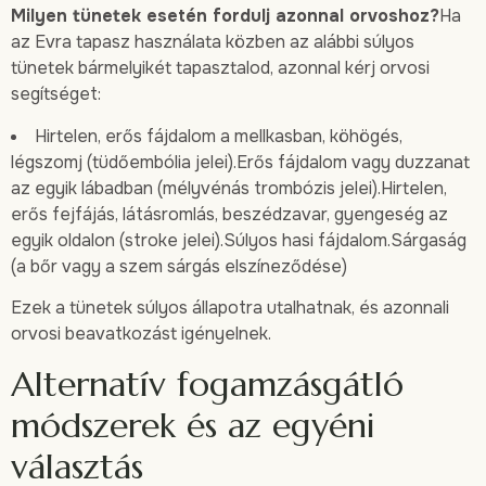
Milyen tünetek esetén fordulj azonnal orvoshoz?
Ha
az Evra tapasz használata közben az alábbi súlyos
tünetek bármelyikét tapasztalod, azonnal kérj orvosi
segítséget:
Hirtelen, erős fájdalom a mellkasban, köhögés,
légszomj (tüdőembólia jelei).Erős fájdalom vagy duzzanat
az egyik lábadban (mélyvénás trombózis jelei).Hirtelen,
erős fejfájás, látásromlás, beszédzavar, gyengeség az
egyik oldalon (stroke jelei).Súlyos hasi fájdalom.Sárgaság
(a bőr vagy a szem sárgás elszíneződése)
Ezek a tünetek súlyos állapotra utalhatnak, és azonnali
orvosi beavatkozást igényelnek.
Alternatív fogamzásgátló
módszerek és az egyéni
választás