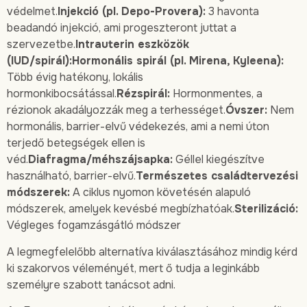
védelmet.
Injekció (pl. Depo-Provera):
3 havonta
beadandó injekció, ami progeszteront juttat a
szervezetbe.
Intrauterin eszközök
(IUD/spirál):Hormonális spirál (pl. Mirena, Kyleena):
Több évig hatékony, lokális
hormonkibocsátással.
Rézspirál:
Hormonmentes, a
rézionok akadályozzák meg a terhességet.
Óvszer:
Nem
hormonális, barrier-elvű védekezés, ami a nemi úton
terjedő betegségek ellen is
véd.
Diafragma/méhszájsapka:
Géllel kiegészítve
használható, barrier-elvű.
Természetes családtervezési
módszerek:
A ciklus nyomon követésén alapuló
módszerek, amelyek kevésbé megbízhatóak.
Sterilizáció:
Végleges fogamzásgátló módszer
A legmegfelelőbb alternatíva kiválasztásához mindig kérd
ki szakorvos véleményét, mert ő tudja a leginkább
személyre szabott tanácsot adni.