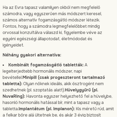
Ha az Evra tapasz valamilyen okból nem megfelelő
számodra, vagy egyszerűen más módszert keresel,
számos alternatív fogamzásgátló módszer létezik.
Fontos, hogy a számodra legmegfelelőbbet mindig
orvossal konzultálva válaszd ki, figyelembe véve az
egyéni egészségi állapotodat, életmódodat és
igényeidet.
Néhány gyakori alternatíva:
Kombinált fogamzásgátló tabletták:
A
legelterjedtebb hormonális módszer, napi
bevétellel.
Minipill (csak progeszteront tartalmazó
tabletta):
Olyan nőknek ideális, akik ösztrogént nem
szedhetnek (pl. szoptatás alatt).
Hüvelygyűrű (pl.
NuvaRing):
Havonta egyszer helyezhető fel a hüvelybe,
hasonló hormonális hatással bír, mint a tapasz vagy a
tabletta.
Implantátum (pl. Implanon):
Kis méretű rúd, amit
a felkar bőre alá ültetnek be, és akár 3 évig biztosít