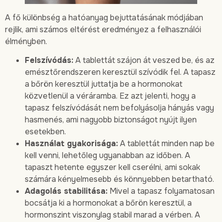
A fő különbség a hatóanyag bejuttatásának módjában
rejlik, ami számos eltérést eredményez a felhasználói
élményben.
Felszívódás:
A tablettát szájon át veszed be, és az
emésztőrendszeren keresztül szívódik fel. A tapasz
a bőrön keresztül juttatja be a hormonokat
közvetlenül a véráramba. Ez azt jelenti, hogy a
tapasz felszívódását nem befolyásolja hányás vagy
hasmenés, ami nagyobb biztonságot nyújt ilyen
esetekben.
Használat gyakorisága:
A tablettát minden nap be
kell venni, lehetőleg ugyanabban az időben. A
tapaszt hetente egyszer kell cserélni, ami sokak
számára kényelmesebb és könnyebben betartható.
Adagolás stabilitása:
Mivel a tapasz folyamatosan
bocsátja ki a hormonokat a bőrön keresztül, a
hormonszint viszonylag stabil marad a vérben. A