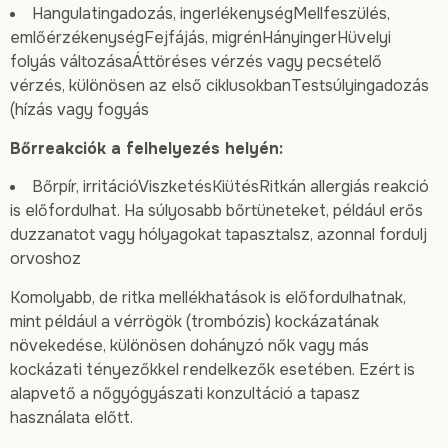
Hangulatingadozás, ingerlékenységMellfeszülés,
emlőérzékenységFejfájás, migrénHányingerHüvelyi
folyás változásaÁttöréses vérzés vagy pecsételő
vérzés, különösen az első ciklusokbanTestsúlyingadozás
(hízás vagy fogyás
Bőrreakciók a felhelyezés helyén:
Bőrpír, irritációViszketésKiütésRitkán allergiás reakció
is előfordulhat. Ha súlyosabb bőrtüneteket, például erős
duzzanatot vagy hólyagokat tapasztalsz, azonnal fordulj
orvoshoz
Komolyabb, de ritka mellékhatások is előfordulhatnak,
mint például a vérrögök (trombózis) kockázatának
növekedése, különösen dohányzó nők vagy más
kockázati tényezőkkel rendelkezők esetében. Ezért is
alapvető a nőgyógyászati konzultáció a tapasz
használata előtt.