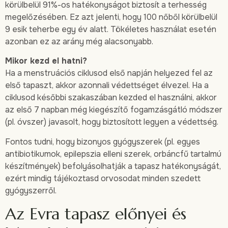
körülbelül 91%-os hatékonyságot biztosít a terhesség
megelőzésében. Ez azt jelenti, hogy 100 nőből körülbelül
9 esik teherbe egy év alatt. Tökéletes használat esetén
azonban ez az arány még alacsonyabb.
Mikor kezd el hatni?
Ha a menstruációs ciklusod első napján helyezed fel az
első tapaszt, akkor azonnali védettséget élvezel. Ha a
ciklusod későbbi szakaszában kezded el használni, akkor
az első 7 napban még kiegészítő fogamzásgátló módszer
(pl. óvszer) javasolt, hogy biztosított legyen a védettség.
Fontos tudni, hogy bizonyos gyógyszerek (pl. egyes
antibiotikumok, epilepszia elleni szerek, orbáncfű tartalmú
készítmények) befolyásolhatják a tapasz hatékonyságát,
ezért mindig tájékoztasd orvosodat minden szedett
gyógyszerről.
Az Evra tapasz előnyei és