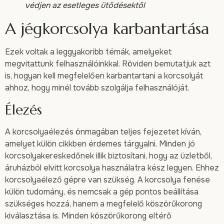
védjen az esetleges ütődésektől
A jégkorcsolya karbantartása
Ezek voltak a leggyakoribb témák, amelyeket
megvitattunk felhasználóinkkal. Röviden bemutatjuk azt
is, hogyan kell megfelelően karbantartani a korcsolyát
ahhoz, hogy minél tovább szolgálja felhasználóját.
Élezés
A korcsolyaélezés önmagában teljes fejezetet kíván,
amelyet külön cikkben érdemes tárgyalni. Minden jó
korcsolyakereskedőnek illik biztosítani, hogy az üzletből,
áruházból elvitt korcsolya használatra kész legyen. Ehhez
korcsolyaélező gépre van szükség. A korcsolya fenése
külön tudomány, és nemcsak a gép pontos beállítása
szükséges hozzá, hanem a megfelelő köszörűkorong
kiválasztása is. Minden köszörűkorong eltérő