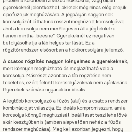
probléma különösen a kezdő hokisoknál, vagy olyan
gyerekeknél jelentkezhet, akiknek még nincs elég erejük
cipőfűzőjük meghúzására. A jégpályán nagyon sok
korcsolyázót láthatunk rosszul meghúzott korcsolyával,
ahol a korcsolya nem merőlegesen áll a jégfelületre,
hanem mintha „beesne”. Gyerekeknél ez negatívan
befolyásolhatja a láb helyes tartását. Ez a
rögzítőrendszer elsősorban a hokikorcsolyára jellemző.
A csatos rögzítés nagyon kényelmes a gyerekeknek
,
mert könnyen meghúzható és meglazítható vele a
korcsolya. Másrészt azonban a láb rögzítése nem
tökéletes, ezért felnőtt korcsolyázóknak nem ajánlanánk.
Gyerekek számára ugyanakkor ideális.
A legtöbb korcsolyázó a fűzős (alul) és a csatos rendszer
kombinációját választja. Ez ideális kompromisszum, ami a
korcsolya könnyű meghúzását, beállítását teszi lehetővé
akár kesztyűben is (amiben alapvetően nehéz a fűzős
rendszer meghúzása). Meg kell azonban jegyezni, hogy