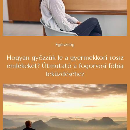
Egészség
Hogyan győzzük le a gyermekkori rossz
emlékeket? Útmutató a fogorvosi fóbia
leküzdéséhez