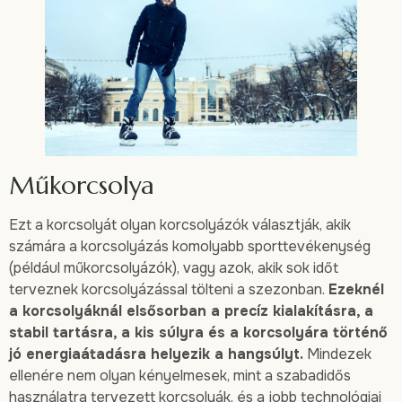
Műkorcsolya
Ezt a korcsolyát olyan korcsolyázók választják, akik
számára a korcsolyázás komolyabb sporttevékenység
(például műkorcsolyázók), vagy azok, akik sok időt
terveznek korcsolyázással tölteni a szezonban.
Ezeknél
a korcsolyáknál elsősorban a precíz kialakításra, a
stabil tartásra, a kis súlyra és a korcsolyára történő
jó energiaátadásra helyezik a hangsúlyt.
Mindezek
ellenére nem olyan kényelmesek, mint a szabadidős
használatra tervezett korcsolyák, és a jobb technológiai