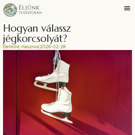
Hogyan válassz
jégkorcsolyát?
Életmód
,
Hasznos
2026-02-28