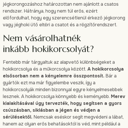
jégkorongozáshoz határozottan nem ajánlott a csatos
rendszer. Hátránya, hogy nem túl erős, ezért
előfordulhat, hogy egy szerencsétlenül érkező jégkorong
vagy jéghoki ütő eltöri a csatot és a rögzítőrendszert.
Nem vásárolhatnék
inkább hokikorcsolyát?
Fentebb már tárgyaltuk az alapvető különbségeket a
hokikorcsolya és a műkorcsolya között.
A hokikorcsolya
elsősorban nem a kényelemre összpontosít.
Bár a
gyártók ezt ma már figyelembe veszik, így a
hokikorcsolyák minden bizonnyal egyre kényelmesebbek
lesznek. A hokikorcsolya könnyebb és keményebb.
Merev
kialakításával úgy tervezték, hogy segítsen a gyors
csúszásban, siklásban a jégen és védjen a
sérülésektől.
Nemcsak eséskor segít megvédeni a lábat,
hanem az olyan erős behatásoktól is véd, mint például a