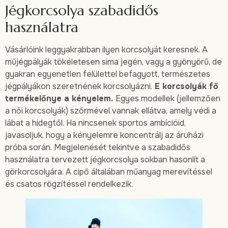
Jégkorcsolya szabadidős
használatra
Vásárlóink ​​leggyakrabban ilyen korcsolyát keresnek. A
műjégpályák tökéletesen sima jegén, vagy a gyönyörű, de
gyakran egyenetlen felülettel befagyott, természetes
jégpályákon szeretnének korcsolyázni.
E korcsolyák fő
termékelőnye a kényelem.
Egyes modellek (jellemzően
a női korcsolyák) szőrmével vannak ellátva, amely védi a
lábat a hidegtől. Ha nincsenek sportos ambícióid,
javasoljuk, hogy a kényelemre koncentrálj az áruházi
próba során. Megjelenését tekintve a szabadidős
használatra tervezett jégkorcsolya sokban hasonlít a
görkorcsolyára. A cipő általában műanyag merevítéssel
és csatos rögzítéssel rendelkezik.