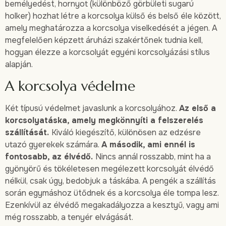
bemélyedést, hornyot (különböző görbületi sugarú
holker) hozhat létre a korcsolya külső és belső éle között,
amely meghatározza a korcsolya viselkedését a jégen. A
megfelelően képzett áruházi szakértőnek tudnia kell,
hogyan élezze a korcsolyát egyéni korcsolyázási stílus
alapján.
A korcsolya védelme
Két típusú védelmet javaslunk a korcsolyához.
Az első a
korcsolyatáska, amely megkönnyíti a felszerelés
szállítását.
Kiváló kiegészítő, különösen az edzésre
utazó gyerekek számára.
A második, ami ennél is
fontosabb, az élvédő.
Nincs annál rosszabb, mint ha a
gyönyörű és tökéletesen megélezett korcsolyát élvédő
nélkül, csak úgy, bedobjuk a táskába. A pengék a szállítás
során egymáshoz ütődnek és a korcsolya éle tompa lesz.
Ezenkívül az élvédő megakadályozza a kesztyű, vagy ami
még rosszabb, a tenyér elvágását.