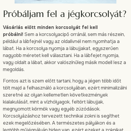
Próbáljam fel a jégkorcsolyát?
Vásárlás előtt minden korcsolyát fel kell
próbálni!
Sem a korcsolyacipő orránál, sem más részein,
például a lábfejnél vagy az oldalívnél nem nyomhatja a
lábat. Ha a korcsolya nyomja a lábujjakat, egyszerűen
nagyobb méretet kell választani. Ha a lábfejet nyomja,
vagy oldalt a lábat, akkor valószínűleg másik modell lesz a
megoldás.
Fontos azt is szem előtt tartani, hogy a jégen több időt
tölt majd a felhasználó a korcsolyában, ezért minimalizálni
szeretné az olyan kellemetlen következmények
kialakulását, mint a vízhólyagok, feltört lábujjak,
megnyomott körmök vagy egyéb zúzódások.
Korcsolyázáshoz tervezett technikai zokni is segíthet
ezek megelőzésében. A természetes pályákon és a
legtöbb műjégpályán hideg van, ezért ezeket a zoknikat