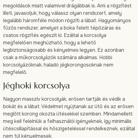
megoldások miatt valamivel drágábbak is. Ami a rögzítést
illeti, javasoljuk, hogy válassz olyan rendszert, amely
legalább háromféle módon rögzíti a lábat. Hagyományos
fűzős rendszer, amelyet a boka felett tépőzáras és
csatos rögzítés egészít ki. Ezáltal a korcsolya
megfelelően meghúzható, hogy a lehető
legbiztonságosabb és kényelmes legyen. Ez azonban
csak a műkorcsolyázók számára alkalmas. Hobbi
korcsolyázóknak, haladó jégkorongosoknak nem
megfelelő.
Jéghoki korcsolya
Nagyon masszív korcsolyák, erősen tartják és védik a
bokát és a lábat. Védelmet nyújtanak az ütő és az erősen
meglőtt korong okozta ütésekkel szemben. Mindamellett
meg kell felelniük a felhasználói igényeknek, így minimális
ütéscsillapítással és hőszigeteléssel rendelkeznek, ezáltal
nem túl kényelmesek.