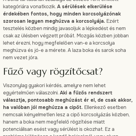
kategóriára vonatkozik.
A sérülések elkerülése
érdekében fontos, hogy minden korcsolyázónak
szorosan legyen meghúzva a korcsolyája.
Ezért
tesztelés közben mindig javasoljuk a lépkedést és nem
csak az ülésben végzett próbát. Mozgás közben jobban
lehet érezni, hogy megfelelően van-e a korcsolya
meghúzva és jó-e a mérete. A laza boka és sarok soha
nem vezet jóra.
Fűző vagy rögzítőcsat?
Viszonylag gyakori kérdés, amelyre nem lehet
egyértelműen válaszolni.
Aki a fűzős rendszert
választja, pontosabb meghúzást ér el, de csak akkor,
ha valóban jól meghúzza a cipőt.
Ellenkező esetben
nemcsak kényelmetlen lesz a cipő korcsolyázás közben,
hanem a boka nem megfelelő rögzítése miatt
potenciálisan esést vagy sérülést is okozhat. Ez a