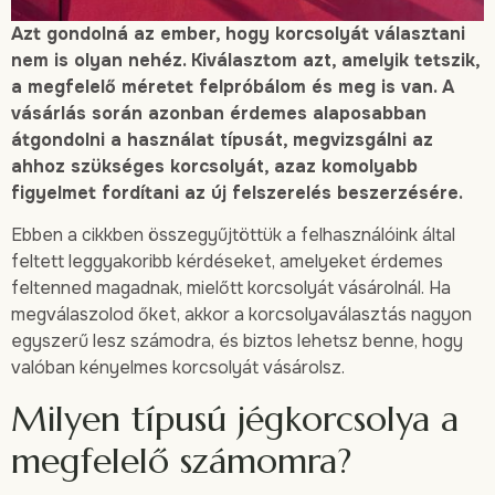
Azt gondolná az ember, hogy korcsolyát választani
nem is olyan nehéz. Kiválasztom azt, amelyik tetszik,
a megfelelő méretet felpróbálom és meg is van. A
vásárlás során azonban érdemes alaposabban
átgondolni a használat típusát, megvizsgálni az
ahhoz szükséges korcsolyát, azaz komolyabb
figyelmet fordítani az új felszerelés beszerzésére.
Ebben a cikkben összegyűjtöttük a felhasználóink által
feltett leggyakoribb kérdéseket, amelyeket érdemes
feltenned magadnak, mielőtt korcsolyát vásárolnál. Ha
megválaszolod őket, akkor a korcsolyaválasztás nagyon
egyszerű lesz számodra, és biztos lehetsz benne, hogy
valóban kényelmes korcsolyát vásárolsz.
Milyen típusú jégkorcsolya a
megfelelő számomra?