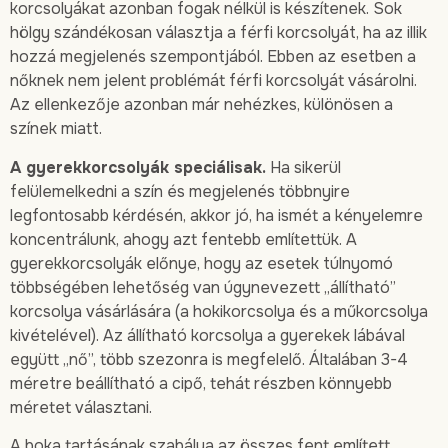
korcsolyákat azonban fogak nélkül is készítenek. Sok
hölgy szándékosan választja a férfi korcsolyát, ha az illik
hozzá megjelenés szempontjából. Ebben az esetben a
nőknek nem jelent problémát férfi korcsolyát vásárolni.
Az ellenkezője azonban már nehézkes, különösen a
színek miatt.
A gyerekkorcsolyák speciálisak.
Ha sikerül
felülemelkedni a szín és megjelenés többnyire
legfontosabb kérdésén, akkor jó, ha ismét a kényelemre
koncentrálunk, ahogy azt fentebb említettük. A
gyerekkorcsolyák előnye, hogy az esetek túlnyomó
többségében lehetőség van úgynevezett „állítható”
korcsolya vásárlására (a hokikorcsolya és a műkorcsolya
kivételével). Az állítható korcsolya a gyerekek lábával
együtt „nő”, több szezonra is megfelelő. Általában 3-4
méretre beállítható a cipő, tehát részben könnyebb
méretet választani.
A boka tartásának szabálya az összes fent említett