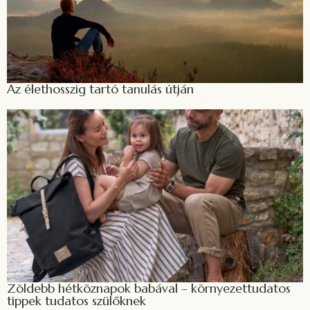
Az élethosszig tartó tanulás útján
Zöldebb hétköznapok babával – környezettudatos
tippek tudatos szülőknek