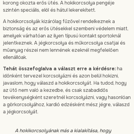
korong okozta erős ütés. A hokikorcsolya pengéje
szintén speciális, elöl és hátul lekerekített.
A hokikorcsolyák kizárólag fűzővel rendelkeznek a
biztonság és az erős ütésekkel szembeni védelem miatt,
amelyek várhatóan az ilyen típusú kontakt sportoknál
jelentkeznek. A jégkorcsolya és műkorcsolya csatjai és
műanyag részei nem lennének ezeknél megfelelően
ellenállóak.
Tehát összefoglalva a választ erre a kérdésre:
ha
időnként tervezel korcsolyázni és azon belül hokizni,
javaslom, hogy válaszd a hokikorcsolyát. Ha tudod, hogy
az ütő nem való a kezedbe, és csak szabadidős
tevékenységként szeretnél korcsolyázni, vagy hasonlóan
a görkorcsolyához, kardió edzésként mész jégre, válaszd
a jégkorcsolyát.
A hokikorcsolyának más a kialakítása, hogy