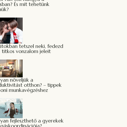
sban? És mit tehetünk
nük?
itokban tetszel neki, fedezd
a titkos vonzalom jeleit
yan növeljük a
uktivitást otthon? – tippek
honi munkavégzéshez
yan fejleszthető a gyerekek
gáskoordinációja?