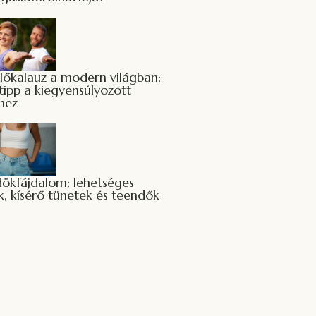
lőkalauz a modern világban:
tipp a kiegyensúlyozott
hez
dökfájdalom: lehetséges
, kísérő tünetek és teendők