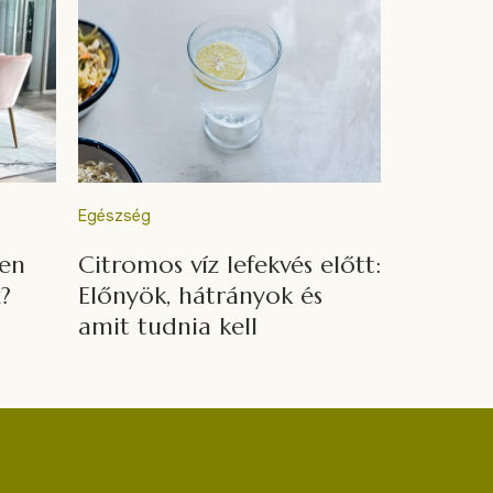
Egészség
yen
Citromos víz lefekvés előtt:
z?
Előnyök, hátrányok és
amit tudnia kell