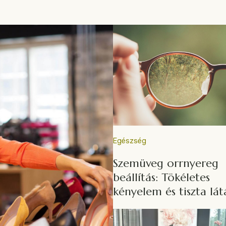
Egészség
Szemüveg orrnyereg
beállítás: Tökéletes
kényelem és tiszta lát