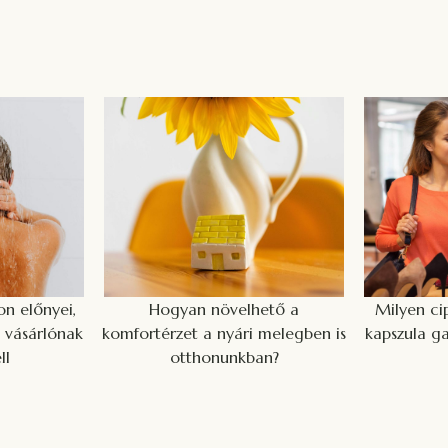
n előnyei,
Hogyan növelhető a
Milyen ci
 vásárlónak
komfortérzet a nyári melegben is
kapszula ga
ll
otthonunkban?