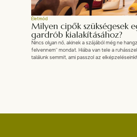
Életmód
Milyen cipők szükségesek e
gardrób kialakításához?
Nincs olyan nő, akinek a szájából még ne hangzo
felvennem” mondat. Hiába van tele a ruhássz
találunk semmit, ami passzol az elképzelésein