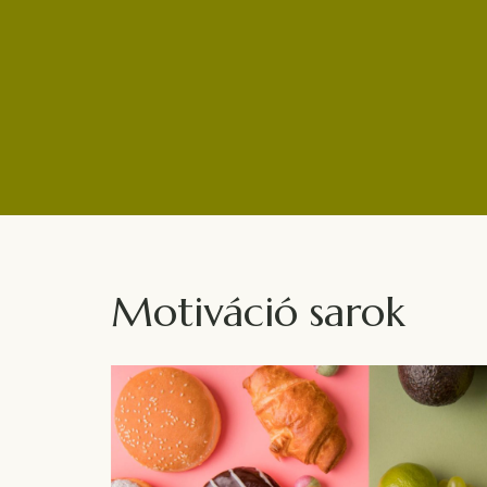
Hasznos
Hogyan válasszunk jó villanyszerelőt
el
Motiváció sarok