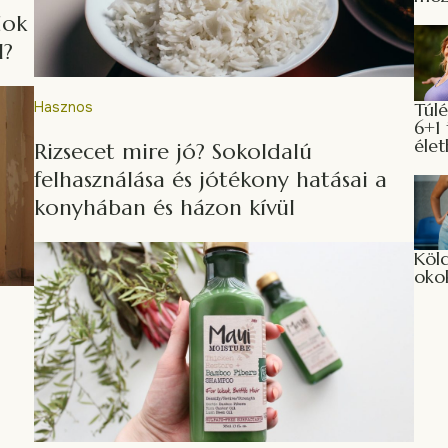
dok
l?
Túlé
Hasznos
6+1 
élet
Rizsecet mire jó? Sokoldalú
felhasználása és jótékony hatásai a
konyhában és házon kívül
Köl
okok