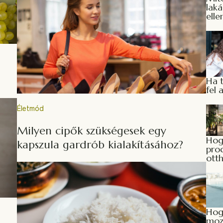
laká
elle
Ha t
fel 
Életmód
Milyen cipők szükségesek egy
Hog
kapszula gardrób kialakításához?
prod
ott
Hog
moz