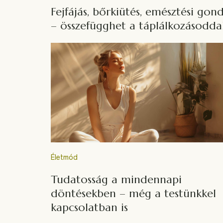
Fejfájás, bőrkiütés, emésztési gon
– összefügghet a táplálkozásodda
Életmód
Tudatosság a mindennapi
döntésekben – még a testünkkel
kapcsolatban is