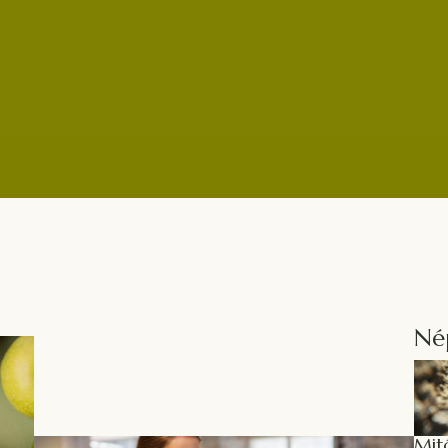
Egészség
É
?
Élet egy borderline mellett:
I
útmutató és támogatás
m
hozzátartozóknak
Né
Mit