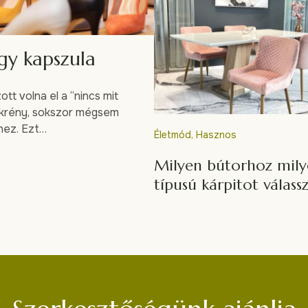
gy kapszula
tt volna el a “nincs mit
ekrény, sokszor mégsem
khez. Ezt…
Életmód
,
Hasznos
Milyen bútorhoz mil
típusú kárpitot válass