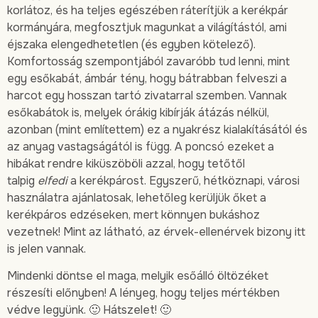
korlátoz, és ha teljes egészében ráterítjük a kerékpár
kormányára, megfosztjuk magunkat a világítástól, ami
éjszaka elengedhetetlen (és egyben kötelező).
Komfortosság szempontjából zavaróbb tud lenni, mint
egy esőkabát, ámbár tény, hogy bátrabban felveszi a
harcot egy hosszan tartó zivatarral szemben. Vannak
esőkabátok is, melyek órákig kibírják átázás nélkül,
azonban (mint említettem) ez a nyakrész kialakításától és
az anyag vastagságától is függ. A poncsó ezeket a
hibákat rendre kiküszöböli azzal, hogy tetőtől
talpig
elfedi
a kerékpárost. Egyszerű, hétköznapi, városi
használatra ajánlatosak, lehetőleg kerüljük őket a
kerékpáros edzéseken, mert könnyen bukáshoz
vezetnek! Mint az látható, az érvek-ellenérvek bizony itt
is jelen vannak.
Mindenki döntse el maga, melyik esőálló öltözéket
részesíti előnyben! A lényeg, hogy teljes mértékben
védve legyünk. 🙂 Hátszelet! 🙂