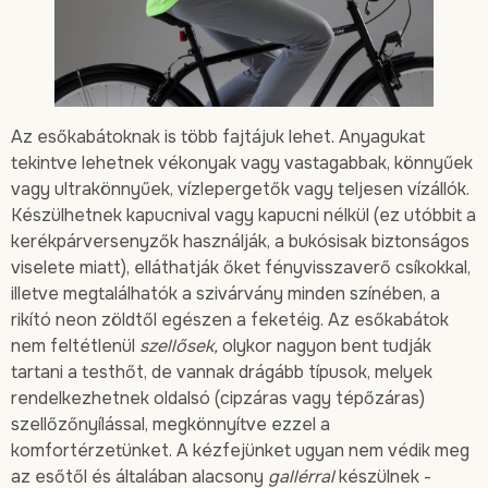
Az esőkabátoknak is több fajtájuk lehet. Anyagukat
tekintve lehetnek vékonyak vagy vastagabbak, könnyűek
vagy ultrakönnyűek, vízlepergetők vagy teljesen vízállók.
Készülhetnek kapucnival vagy kapucni nélkül (ez utóbbit a
kerékpárversenyzők használják, a bukósisak biztonságos
viselete miatt), elláthatják őket fényvisszaverő csíkokkal,
illetve megtalálhatók a szivárvány minden színében, a
rikító neon zöldtől egészen a feketéig. Az esőkabátok
nem feltétlenül
szellősek,
olykor nagyon bent tudják
tartani a testhőt, de vannak drágább típusok, melyek
rendelkezhetnek oldalsó (cipzáras vagy tépőzáras)
szellőzőnyílással, megkönnyítve ezzel a
komfortérzetünket. A kézfejünket ugyan nem védik meg
az esőtől és általában alacsony
gallérral
készülnek -