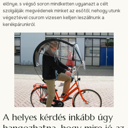
előnye, s végső soron mindketten ugyanazt a célt
szolgálják: megvédenek minket az esőtől, nehogy utunk
végeztével csurom vizesen kelljen leszállnunk a
kerékpárunkról.
A helyes kérdés inkább úgy