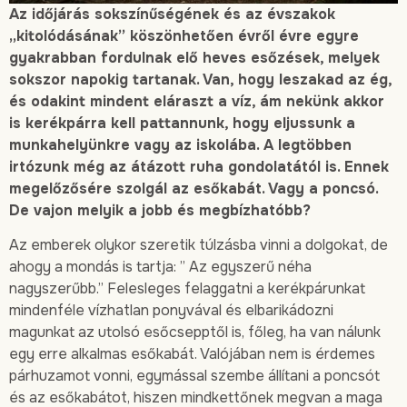
Az időjárás sokszínűségének és az évszakok
„kitolódásának” köszönhetően évről évre egyre
gyakrabban fordulnak elő heves esőzések, melyek
sokszor napokig tartanak. Van, hogy leszakad az ég,
és odakint mindent eláraszt a víz, ám nekünk akkor
is kerékpárra kell pattannunk, hogy eljussunk a
munkahelyünkre vagy az iskolába. A legtöbben
irtózunk még az átázott ruha gondolatától is. Ennek
megelőzősére szolgál az esőkabát. Vagy a poncsó.
De vajon melyik a jobb és megbízhatóbb?
Az emberek olykor szeretik túlzásba vinni a dolgokat, de
ahogy a mondás is tartja: ” Az egyszerű néha
nagyszerűbb.” Felesleges felaggatni a kerékpárunkat
mindenféle vízhatlan ponyvával és elbarikádozni
magunkat az utolsó esőcsepptől is, főleg, ha van nálunk
egy erre alkalmas esőkabát. Valójában nem is érdemes
párhuzamot vonni, egymással szembe állítani a poncsót
és az esőkabátot, hiszen mindkettőnek megvan a maga