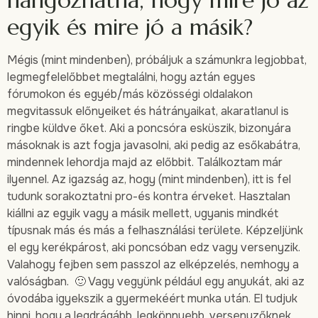
hangozhatna, hogy mire jó az
egyik és mire jó a másik?
Mégis (mint mindenben), próbáljuk a számunkra legjobbat,
legmegfelelőbbet megtalálni, hogy aztán egyes
fórumokon és egyéb/más közösségi oldalakon
megvitassuk előnyeiket és hátrányaikat, akaratlanul is
ringbe küldve őket. Aki a poncsóra esküszik, bizonyára
másoknak is azt fogja javasolni, aki pedig az esőkabátra,
mindennek lehordja majd az előbbit. Találkoztam már
ilyennel. Az igazság az, hogy (mint mindenben), itt is fel
tudunk sorakoztatni pro-és kontra érveket. Hasztalan
kiállni az egyik vagy a másik mellett, ugyanis mindkét
típusnak más és más a felhasználási területe. Képzeljünk
el egy kerékpárost, aki poncsóban edz vagy versenyzik.
Valahogy fejben sem passzol az elképzelés, nemhogy a
valóságban. 🙂 Vagy vegyünk például egy anyukát, aki az
óvodába igyekszik a gyermekéért munka után. El tudjuk
hinni, hogy a legdrágább, legkönnyebb, versenyzőknek