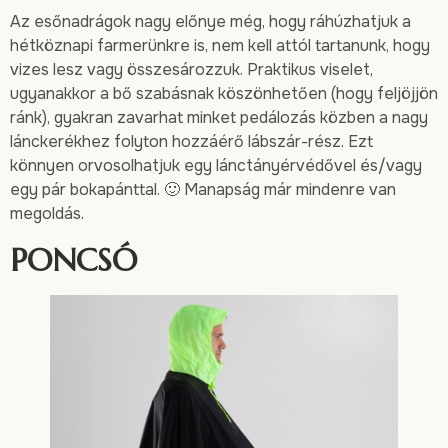
Az esőnadrágok nagy előnye még, hogy ráhúzhatjuk a
hétköznapi farmerünkre is, nem kell attól tartanunk, hogy
vizes lesz vagy összesározzuk. Praktikus viselet,
ugyanakkor a bő szabásnak köszönhetően (hogy feljöjjön
ránk), gyakran zavarhat minket pedálozás közben a nagy
lánckerékhez folyton hozzáérő lábszár-rész. Ezt
könnyen orvosolhatjuk egy lánctányérvédővel és/vagy
egy pár bokapánttal. 🙂 Manapság már mindenre van
megoldás.
PONCSÓ