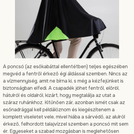
A poncsó (az esőkabáttal ellentétben) teljes egészében
megvéd a fentről érkező égi áldással szemben. Nincs az
a vízmennyiség, amit ne bírna ki, s még a kézfejünket is
biztonságban elfedi. A csapadék jöhet fentről, előröl,
hátulról és oldalról, kizárt, hogy megtalálja az utat a
száraz ruhánkhoz. Kitűnően zár, azonban ismét csak az
esőnadrággal kell példálóznom és kiegészítenem a
komplett viseletet vele, mivel hiába a sárvédő, az alulról
érkező, felhordott talajvízzel szemben a poncsó mit sem
ér. Egyeseket a szabad mozgásban is meglehetősen