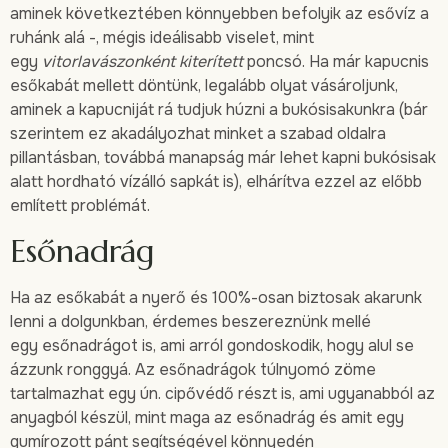
aminek következtében könnyebben befolyik az esővíz a
ruhánk alá -, mégis ideálisabb viselet, mint
egy
vitorlavászonként kiterített
poncsó. Ha már kapucnis
esőkabát mellett döntünk, legalább olyat vásároljunk,
aminek a kapucniját rá tudjuk húzni a bukósisakunkra (bár
szerintem ez akadályozhat minket a szabad oldalra
pillantásban, továbbá manapság már lehet kapni bukósisak
alatt hordható vízálló sapkát is), elhárítva ezzel az előbb
említett problémát.
Esőnadrág
Ha az esőkabát a nyerő és 100%-osan biztosak akarunk
lenni a dolgunkban, érdemes beszereznünk mellé
egy esőnadrágot is, ami arról gondoskodik, hogy alul se
ázzunk ronggyá. Az esőnadrágok túlnyomó zöme
tartalmazhat egy ún. cipővédő részt is, ami ugyanabból az
anyagból készül, mint maga az esőnadrág és amit egy
gumírozott pánt segítségével könnyedén