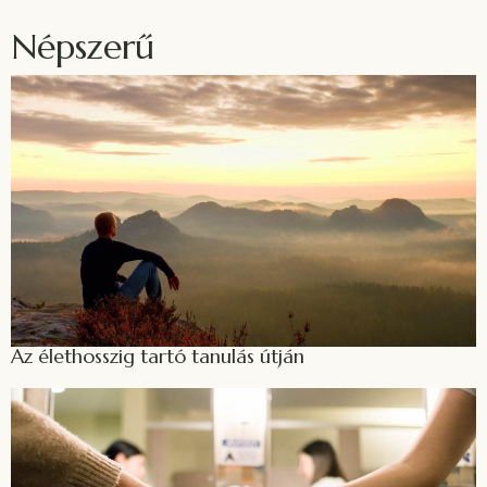
Népszerű
Az élethosszig tartó tanulás útján