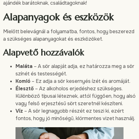
ajándék barátoknak, családtagoknak!
Alapanyagok és eszközök
Mielőtt belevágnál a folyamatba, fontos, hogy beszerezd
a szükséges alapanyagokat és eszközöket.
Alapvető hozzávalók
Maláta
– A sör alapját adja, ez határozza meg a sör
színét és testességét.
Komló
– Ez adja a sör kesernyés ízét és aromáját.
Élesztő
– Az alkoholos erjedéshez szükséges.
Különböző típusai léteznek, attól függően, hogy alsó
vagy felső erjesztésű sört szeretnél készíteni.
Víz
– A sör legnagyobb részét ez teszi ki, ezért
fontos, hogy jó minőségű, klórmentes vizet használj.