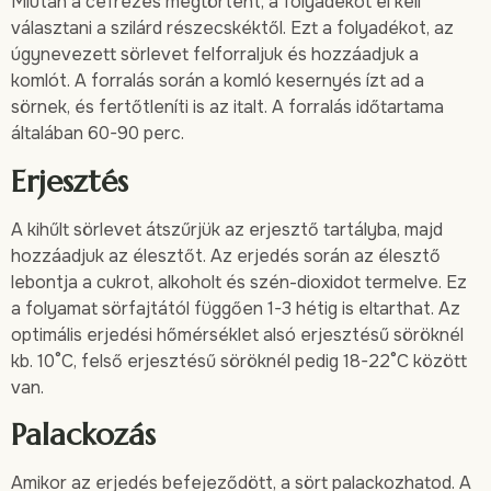
Miután a cefrézés megtörtént, a folyadékot el kell
választani a szilárd részecskéktől. Ezt a folyadékot, az
úgynevezett sörlevet felforraljuk és hozzáadjuk a
komlót. A forralás során a komló kesernyés ízt ad a
sörnek, és fertőtleníti is az italt. A forralás időtartama
általában 60-90 perc.
Erjesztés
A kihűlt sörlevet átszűrjük az erjesztő tartályba, majd
hozzáadjuk az élesztőt. Az erjedés során az élesztő
lebontja a cukrot, alkoholt és szén-dioxidot termelve. Ez
a folyamat sörfajtától függően 1-3 hétig is eltarthat. Az
optimális erjedési hőmérséklet alsó erjesztésű söröknél
kb. 10°C, felső erjesztésű söröknél pedig 18-22°C között
van.
Palackozás
Amikor az erjedés befejeződött, a sört palackozhatod. A