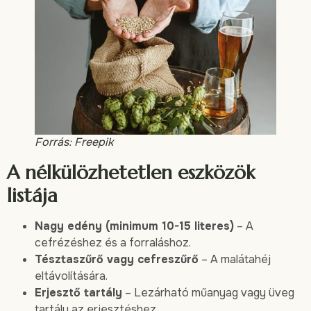
Forrás: Freepik
A nélkülözhetetlen eszközök
listája
Nagy edény (minimum 10-15 literes)
– A
cefrézéshez és a forraláshoz.
Tésztaszűrő vagy cefreszűrő
– A malátahéj
eltávolítására.
Erjesztő tartály
– Lezárható műanyag vagy üveg
tartály az erjesztéshez.