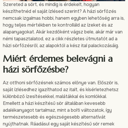
Szereted a sört, és mindig is érdekelt, hogyan
készíthetnéd el saját ízlésed szerint? A házi sörfőzés
nemcsak izgalmas hobbi, hanem egyben lehetőség arra is,
hogy teljes mértékben te kontrolláld az ízeket és az
alapanyagokat. Akár kezdőként vágsz bele, akár már van
némi tapasztalatod, ez a cikk részletes útmutatót ad a
házi sörfőzésről, az alapoktól a kész ital palackozásáig.
Miért érdemes belevágni a
házi sörfőzésbe?
Az otthoni sörfőzésnek számos előnye van. Először is,
saját ízlésedhez igazíthatod az italt, és kísérletezhetsz
különböző ízesítésekkel, malátákkal és komlókkal.
Emellett a házi készítésű sör általában kevesebb
adalékanyagot tartalmaz, mint a bolti változatok, így
természetesebb és egészségesebb alternatívát
nyújthatnak. Ráadásul egy saját készítésű sör remek