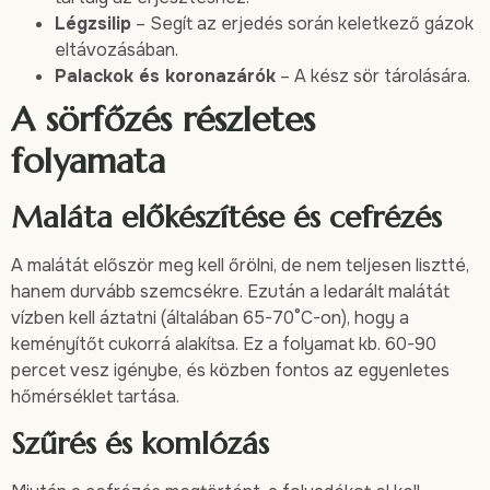
Légzsilip
– Segít az erjedés során keletkező gázok
eltávozásában.
Palackok és koronazárók
– A kész sör tárolására.
A sörfőzés részletes
folyamata
Maláta előkészítése és cefrézés
A malátát először meg kell őrölni, de nem teljesen lisztté,
hanem durvább szemcsékre. Ezután a ledarált malátát
vízben kell áztatni (általában 65-70°C-on), hogy a
keményítőt cukorrá alakítsa. Ez a folyamat kb. 60-90
percet vesz igénybe, és közben fontos az egyenletes
hőmérséklet tartása.
Szűrés és komlózás