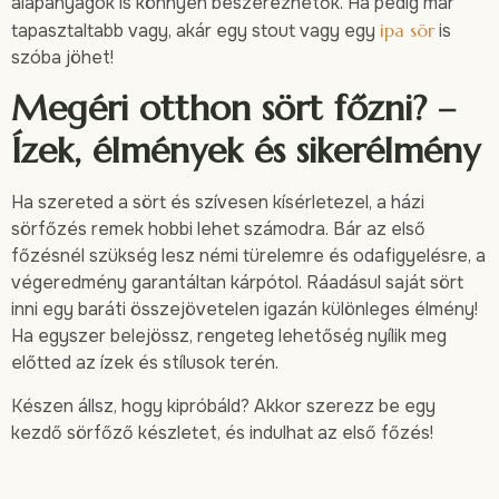
alapanyagok is könnyen beszerezhetők. Ha pedig már
tapasztaltabb vagy, akár egy stout vagy egy
ipa sör
is
szóba jöhet!
Megéri otthon sört főzni? –
Ízek, élmények és sikerélmény
Ha szereted a sört és szívesen kísérletezel, a házi
sörfőzés remek hobbi lehet számodra. Bár az első
főzésnél szükség lesz némi türelemre és odafigyelésre, a
végeredmény garantáltan kárpótol. Ráadásul saját sört
inni egy baráti összejövetelen igazán különleges élmény!
Ha egyszer belejössz, rengeteg lehetőség nyílik meg
előtted az ízek és stílusok terén.
Készen állsz, hogy kipróbáld? Akkor szerezz be egy
kezdő sörfőző készletet, és indulhat az első főzés!