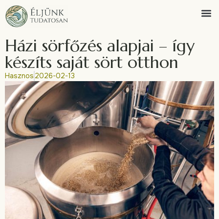
Házi sörfőzés alapjai – így
készíts saját sört otthon
Hasznos
2026-02-13