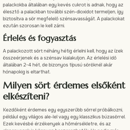
palackokba általában egy kevés cukrot is adnak, hogy az
élesztő a palackban további szén-dioxidot termeljen, így
biztosítva a sör megfelelő szénsavasságát. A palackokat
ezután szorosan le kell zárni.
Érlelés és fogyasztás
A palackozott sört néhány hétig érlelni kell, hogy az ízek
összeérjenek és a szénsav kialakuljon. Az érlelési idő
általában 2-4 hét, de bizonyos típusú söröknél akár
hónapokig is eltarthat.
Milyen sört érdemes elsőként
elkészíteni?
Kezdőként érdemes egy egyszerűbb sörrel próbálkozni,
például egy világos ale-lel vagy egy klasszikus búzasörrel.
Ezek kevésbé érzékenyek a hőmérsékletre, és az