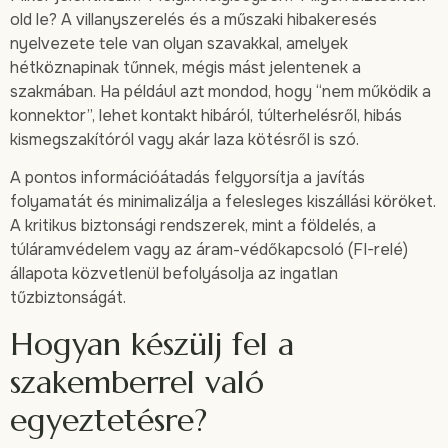
old le? A villanyszerelés és a műszaki hibakeresés
nyelvezete tele van olyan szavakkal, amelyek
hétköznapinak tűnnek, mégis mást jelentenek a
szakmában. Ha például azt mondod, hogy “nem működik a
konnektor”, lehet kontakt hibáról, túlterhelésről, hibás
kismegszakítóról vagy akár laza kötésről is szó.
A pontos információátadás felgyorsítja a javítás
folyamatát és minimalizálja a felesleges kiszállási köröket.
A kritikus biztonsági rendszerek, mint a földelés, a
túláramvédelem vagy az áram-védőkapcsoló (FI-relé)
állapota közvetlenül befolyásolja az ingatlan
tűzbiztonságát.
Hogyan készülj fel a
szakemberrel való
egyeztetésre?