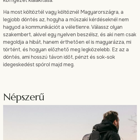
környezet kialakítása.
Ha most költöztél vagy költöznél Magyarországra, a
legjobb döntés az, hogyha a műszaki kérdéseknél nem
hagyod a kommunikációt a véletlenre. Válassz olyan
szakembert, akivel egy nyelven beszélsz, és aki nem csak
megoldja a hibát, hanem érthetően el is magyarázza, mi
történt, és hogyan előzhető meg legközelebb. Ez az a
döntés, ami hosszú távon időt, pénzt és sok-sok
idegeskedést spórol majd meg.
Népszerű