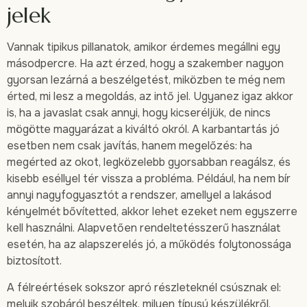
jelek
Vannak tipikus pillanatok, amikor érdemes megállni egy
másodpercre. Ha azt érzed, hogy a szakember nagyon
gyorsan lezárná a beszélgetést, miközben te még nem
érted, mi lesz a megoldás, az intő jel. Ugyanez igaz akkor
is, ha a javaslat csak annyi, hogy kicseréljük, de nincs
mögötte magyarázat a kiváltó okról. A karbantartás jó
esetben nem csak javítás, hanem megelőzés: ha
megérted az okot, legközelebb gyorsabban reagálsz, és
kisebb eséllyel tér vissza a probléma. Például, ha nem bír
annyi nagyfogyasztót a rendszer, amellyel a lakásod
kényelmét bővítetted, akkor lehet ezeket nem egyszerre
kell használni. Alapvetően rendeltetésszerű használat
esetén, ha az alapszerelés jó, a működés folytonossága
biztosított.
A félreértések sokszor apró részleteknél csúsznak el:
melyik szobáról beszéltek, milyen típusú készülékről,