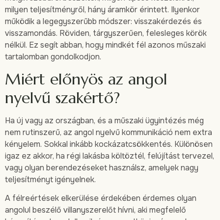
milyen teljesítményről, hány áramkör érintett. Ilyenkor
működik a legegyszerűbb módszer: visszakérdezés és
visszamondás. Röviden, tárgyszerűen, felesleges körök
nélkül. Ez segít abban, hogy mindkét fél azonos műszaki
tartalomban gondolkodjon.
Miért előnyös az angol
nyelvű szakértő?
Ha új vagy az országban, és a műszaki ügyintézés még
nem rutinszerű, az angol nyelvű kommunikáció nem extra
kényelem. Sokkal inkább kockázatcsökkentés. Különösen
igaz ez akkor, ha régi lakásba költöztél, felújítást tervezel,
vagy olyan berendezéseket használsz, amelyek nagy
teljesítményt igényelnek.
A félreértések elkerülése érdekében érdemes olyan
angolul beszélő villanyszerelőt hívni, aki megfelelő