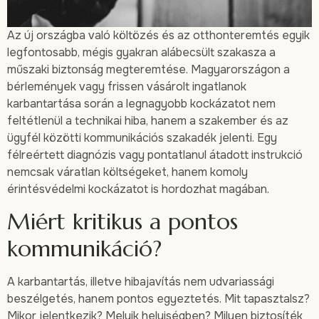
Az új országba való költözés és az otthonteremtés egyik
legfontosabb, mégis gyakran alábecsült szakasza a
műszaki biztonság megteremtése. Magyarországon a
bérlemények vagy frissen vásárolt ingatlanok
karbantartása során a legnagyobb kockázatot nem
feltétlenül a technikai hiba, hanem a szakember és az
ügyfél közötti kommunikációs szakadék jelenti. Egy
félreértett diagnózis vagy pontatlanul átadott instrukció
nemcsak váratlan költségeket, hanem komoly
érintésvédelmi kockázatot is hordozhat magában.
Miért kritikus a pontos
kommunikáció?
A karbantartás, illetve hibajavítás nem udvariassági
beszélgetés, hanem pontos egyeztetés. Mit tapasztalsz?
Mikor jelentkezik? Melyik helyiségben? Milyen biztosíték