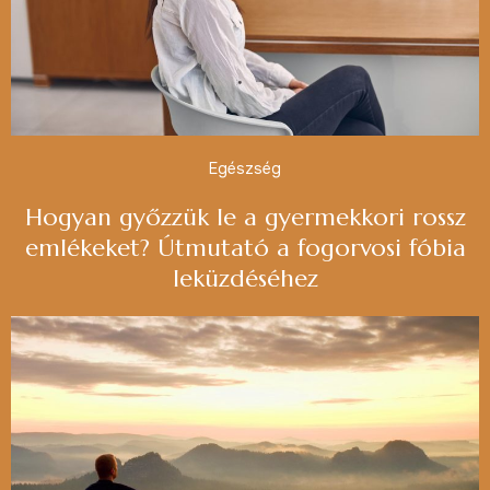
Egészség
Hogyan győzzük le a gyermekkori rossz
emlékeket? Útmutató a fogorvosi fóbia
leküzdéséhez