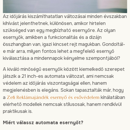
Az időjárás kiszámíthatatlan változásai minden évszakban
kihívást jelenthetnek, különösen, amikor hirtelen
szükséged van egy megbízható esernyőre. Az olyan
esernyők, amikben a funkcionalitás és a dizájn
összhangban van, igazi kincset rejt magukban. Gondoltál-
e már arra, milyen fontos lehet a megfelelő esernyő
kiválasztása a mindennapok kényelme szempontjából?
A kiváló minőségű esernyők között kiemelkedő szerepet
játszik a 21 inch-es automata változat, ami nemcsak
védelem az időjárás viszontagságai ellen, hanem
megjelenésben is elegáns. Sokan tapasztalták már, hogy
a
Zefi Reklámajándék esernyő és esővédelem
kínálatában
elérhető modellek nemcsak stílusosak, hanem rendkívül
praktikusak is.
Miért válassz automata esernyőt?