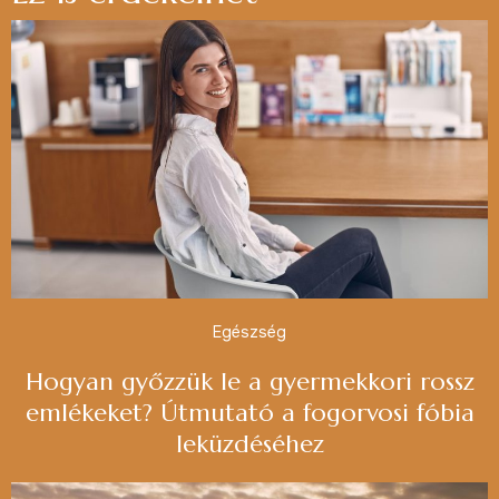
Egészség
Hogyan győzzük le a gyermekkori rossz
emlékeket? Útmutató a fogorvosi fóbia
leküzdéséhez