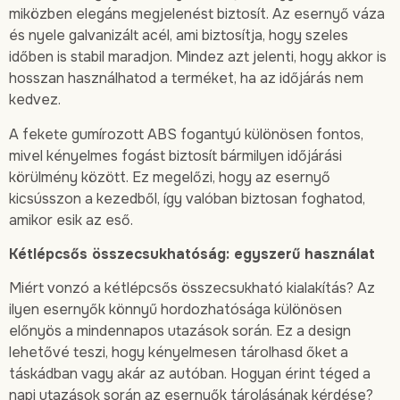
miközben elegáns megjelenést biztosít. Az esernyő váza
és nyele galvanizált acél, ami biztosítja, hogy szeles
időben is stabil maradjon. Mindez azt jelenti, hogy akkor is
hosszan használhatod a terméket, ha az időjárás nem
kedvez.
A fekete gumírozott ABS fogantyú különösen fontos,
mivel kényelmes fogást biztosít bármilyen időjárási
körülmény között. Ez megelőzi, hogy az esernyő
kicsússzon a kezedből, így valóban biztosan foghatod,
amikor esik az eső.
Kétlépcsős összecsukhatóság: egyszerű használat
Miért vonzó a kétlépcsős összecsukható kialakítás? Az
ilyen esernyők könnyű hordozhatósága különösen
előnyös a mindennapos utazások során. Ez a design
lehetővé teszi, hogy kényelmesen tárolhasd őket a
táskádban vagy akár az autóban. Hogyan érint téged a
napi utazások során az esernyők tárolásának kérdése?