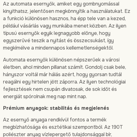
Az automata esernyők, amiket egy gombnyomással
kinyithatsz, jelentősen megkönnyítik a használatukat. Ez
a funkció különösen hasznos, ha épp tele van a kezed,
például vásárlás vagy munkába menet közben. Az ilyen
típusú esernyők egyik legnagyobb előnye, hogy
egyszerűvé teszik a nyitást és összecsukást, így
megkímélve a mindennapos kellemetlenségektől.
Automata esernyők különösen népszerűek a városi
életben, ahol minden pillanat számít. Gondolj csak bele,
hányszor voltál már hálás azért, hogy gyorsan tudtál
reagálni egy hirtelen jött záporra. Az ilyen technológiai
fejlesztések nem csupán divatosak, de sok időt és
energiát spórolnak meg nap mint nap.
Prémium anyagok: stabilitás és megjelenés
Az esernyő anyaga rendkívül fontos a termék
megbízhatósága és esztétikai szempontból. Az 190T
poliészter anyag vízlepergető tulajdonsággal bír,