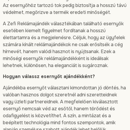
Az esernyőhöz tartozó tok pedig biztosítja a hosszú távú
védelmet, megőrizve a termék eredeti minőségét.
A Zefi Reklámajándék választékában található esernyők
esetében kiemelt figyelmet fordítanak a hosszú
élettartamra és a megjelenésre. Céljuk, hogy az ügyfelek
számára kínált reklámajándékok ne csak erősítsék a cég
hírnevét, hanem valódi hasznot is nyújtsanak. Ezek a
minőségi esernyők reklámajándékként is ideálisak
lehetnek, különösen, ha eleganciát is sugároznak.
Hogyan válassz esernyőt ajándékként?
Ajándékba esernyőt választani kimondottan jó döntés, ha
valóban hasznos dolgot szeretnél adni szeretteidnek
vagy üzleti partnereidnek. A megfelelően kiválasztott
esernyő nemcsak véd az esőtől, hanem törődést és
odafigyelést is közvetíthet. A szín, a mintázat és a
beépített technológia mind fontos szempontok, amik
alapján személyre szabott ajándék lehet belőlük.