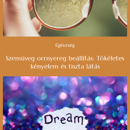
Egészség
Szemüveg orrnyereg beállítás: Tökéletes
kényelem és tiszta látás