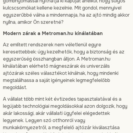
gombnyomással nyithatja ki kapuját anélkül, hogy súlyos
kulcscsomókat kellene kezelnie. Mit gondol, mennyivel
egyszerűbbé válna a mindennapja, ha az ajtó mindig akkor
nyílna, amikor Ön szeretné?
Modern zárak a Metroman.hu kínálatában
Az említett rendszerek nem véletlenül egyre
keresettebbek: úgy kezelhetők, hogy a biztonság és az
egyszerűség összhangban álljon. A Metroman.hu
kínálatában elérhető mágneszárak és univerzális
ajtózárak széles választékot kínálnak, hogy mindenki
megtalálhassa a saját igényeinek legmegfelelőbb
megoldást.
A vállalat több mint két évtizedes tapasztalatával és a
legújabb technológiai megoldásokkal azon dolgozik, hogy
akár lakossági, akár vállalati ügyfelei elégedettek
legyenek. Legyen szó otthonról vagy
munkakörnyezetről, a megfelelő ajtózár kiválasztása