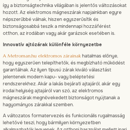
így a biztonságtechnika világában is jelentős változásokat
hozott. Az elektromos mágneszárak napjainkban egyre
népszerűbbé válnak, hiszen egyszerűsítik és
biztonságosabbá teszik a mindennapi hozzáférést
otthon, az irodában vagy akár garázsok esetében is.
Innovatív ajtózárak különféle környezetbe
A Metroman.hu elektromos zárainak
hatalmas előnye,
hogy egyszerűen telepíthetők, és megbízható működést
garantálnak. Az ilyen típusú zárak kiváló választást
jelentenek modern kapu- vagy beléptetési
rendszerekhez. Akár a lakás bejárati ajtajáról, akár egy
irodai helyiség ajtajáról van szó, az elektromos
mágneszárak megnövekedett biztonságot nyújtanak a
hagyományos zárakkal szemben.
A változatos formatervezés és funkcionális rugalmasság
lehetővé teszi, hogy bármilyen környezetben
alkalmazhatók legyenek. Az otthoni használat mellett ipari