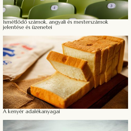
Ismétlődő számok, angyali és mesterszámok
jelentése és üzenetei
A kenyér adalékanyagai