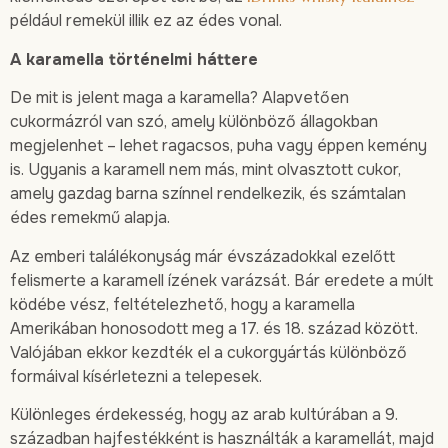
például remekül illik ez az édes vonal.
A karamella történelmi háttere
De mit is jelent maga a karamella? Alapvetően
cukormázról van szó, amely különböző állagokban
megjelenhet – lehet ragacsos, puha vagy éppen kemény
is. Ugyanis a karamell nem más, mint olvasztott cukor,
amely gazdag barna színnel rendelkezik, és számtalan
édes remekmű alapja.
Az emberi találékonyság már évszázadokkal ezelőtt
felismerte a karamell ízének varázsát. Bár eredete a múlt
ködébe vész, feltételezhető, hogy a karamella
Amerikában honosodott meg a 17. és 18. század között.
Valójában ekkor kezdték el a cukorgyártás különböző
formáival kísérletezni a telepesek.
Különleges érdekesség, hogy az arab kultúrában a 9.
században hajfestékként is használták a karamellát, majd