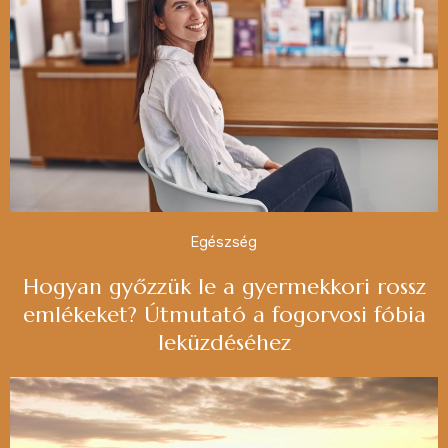
Egészség
Hogyan győzzük le a gyermekkori rossz
emlékeket? Útmutató a fogorvosi fóbia
leküzdéséhez