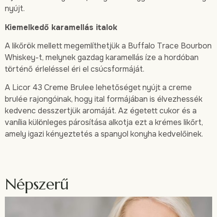
nyújt.
Kiemelkedő karamellás italok
A likőrök mellett megemlíthetjük a Buffalo Trace Bourbon
Whiskey-t, melynek gazdag karamellás íze a hordóban
történő érleléssel éri el csúcsformáját.
A Licor 43 Creme Brulee lehetőséget nyújt a creme
brulée rajongóinak, hogy ital formájában is élvezhessék
kedvenc desszertjük aromáját. Az égetett cukor és a
vanília különleges párosítása alkotja ezt a krémes likőrt,
amely igazi kényeztetés a spanyol konyha kedvelőinek.
Népszerű