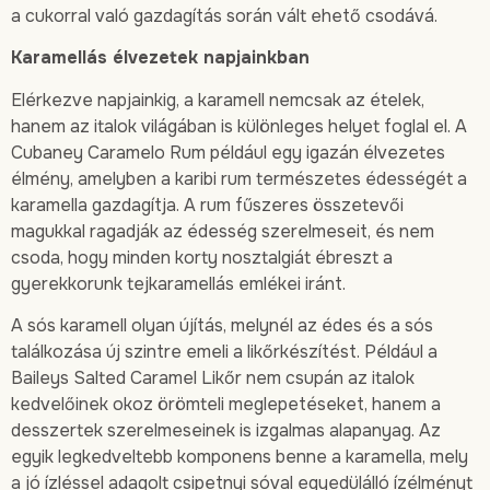
a cukorral való gazdagítás során vált ehető csodává.
Karamellás élvezetek napjainkban
Elérkezve napjainkig, a karamell nemcsak az ételek,
hanem az italok világában is különleges helyet foglal el. A
Cubaney Caramelo Rum például egy igazán élvezetes
élmény, amelyben a karibi rum természetes édességét a
karamella gazdagítja. A rum fűszeres összetevői
magukkal ragadják az édesség szerelmeseit, és nem
csoda, hogy minden korty nosztalgiát ébreszt a
gyerekkorunk tejkaramellás emlékei iránt.
A sós karamell olyan újítás, melynél az édes és a sós
találkozása új szintre emeli a likőrkészítést. Például a
Baileys Salted Caramel Likőr nem csupán az italok
kedvelőinek okoz örömteli meglepetéseket, hanem a
desszertek szerelmeseinek is izgalmas alapanyag. Az
egyik legkedveltebb komponens benne a karamella, mely
a jó ízléssel adagolt csipetnyi sóval egyedülálló ízélményt