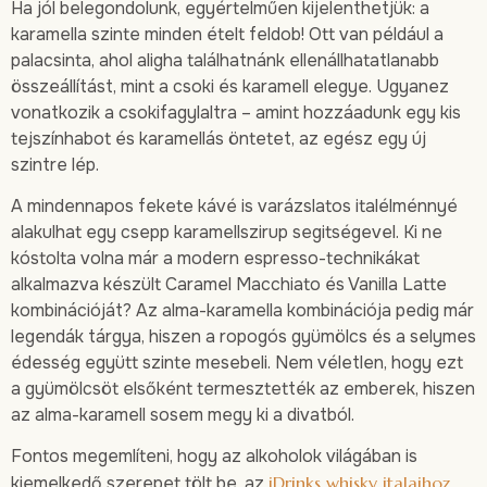
Ha jól belegondolunk, egyértelműen kijelenthetjük: a
karamella szinte minden ételt feldob! Ott van például a
palacsinta, ahol aligha találhatnánk ellenállhatatlanabb
összeállítást, mint a csoki és karamell elegye. Ugyanez
vonatkozik a csokifagylaltra – amint hozzáadunk egy kis
tejszínhabot és karamellás öntetet, az egész egy új
szintre lép.
A mindennapos fekete kávé is varázslatos italélménnyé
alakulhat egy csepp karamellszirup segitségevel. Ki ne
kóstolta volna már a modern espresso-technikákat
alkalmazva készült Caramel Macchiato és Vanilla Latte
kombinációját? Az alma-karamella kombinációja pedig már
legendák tárgya, hiszen a ropogós gyümölcs és a selymes
édesség együtt szinte mesebeli. Nem véletlen, hogy ezt
a gyümölcsöt elsőként termesztették az emberek, hiszen
az alma-karamell sosem megy ki a divatból.
Fontos megemlíteni, hogy az alkoholok világában is
kiemelkedő szerepet tölt be, az
iDrinks whisky italaihoz