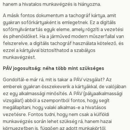
hanem a hivatalos munkavégzés is hiányozna.
A másik fontos dokumentum a tachográf kártya, amit
gyakran sofőrkártyaként is emlegetnek. Ez a digitális
sofőrnyilvántartás egyik eleme, amely rögzíti a vezetési
és pihenőidőket. Ha a járműved modern műszerfallal van
felszerelve, a digitális tachográf használata kötelező, és
ezzel a kártyával biztosíthatod a szabályos
munkavégzést.
PÁV jogosultság: néha több mint szükséges
Gondoltál-e már rá, mit is takar a PÁV vizsgálat? Az
emberek gyakran összekeverik a kártyákkal, de valójában
ez egy alkalmassági minősítés. A PÁV (pályaalkalmassági
vizsgálat) abból a szempontból fontos, hogy segít
megállapítani, hogy valaki alkalmas-e a hivatásos
vezetésre. Fontos tudni, hogy nem csak a külföldi
munkavégzés során lehet szükség rá, hanem hazai
környezetben is, függően az adott munkakörtől.