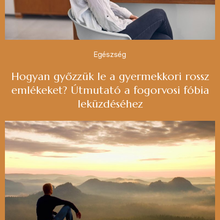
Egészség
Hogyan győzzük le a gyermekkori rossz
emlékeket? Útmutató a fogorvosi fóbia
leküzdéséhez