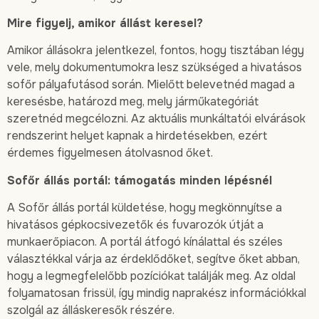
Mire figyelj, amikor állást keresel?
Amikor állásokra jelentkezel, fontos, hogy tisztában légy
vele, mely dokumentumokra lesz szükséged a hivatásos
sofőr pályafutásod során. Mielőtt belevetnéd magad a
keresésbe, határozd meg, mely járműkategóriát
szeretnéd megcélozni. Az aktuális munkáltatói elvárások
rendszerint helyet kapnak a hirdetésekben, ezért
érdemes figyelmesen átolvasnod őket.
Sofőr állás portál: támogatás minden lépésnél
A Sofőr állás portál küldetése, hogy megkönnyítse a
hivatásos gépkocsivezetők és fuvarozók útját a
munkaerőpiacon. A portál átfogó kínálattal és széles
választékkal várja az érdeklődőket, segítve őket abban,
hogy a legmegfelelőbb pozíciókat találják meg. Az oldal
folyamatosan frissül, így mindig naprakész információkkal
szolgál az álláskeresők részére.