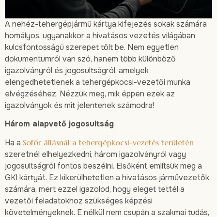
A nehéz-tehergépjármű kártya kifejezés sokak számára
homályos, ugyanakkor a hivatásos vezetés világában
kulcsfontosságú szerepet tölt be. Nem egyetlen
dokumentumról van szó, hanem több különböző
igazolványról és jogosultságról, amelyek
elengedhetetlenek a tehergépkocsi-vezetői munka
elvégzéséhez. Nézzük meg, mik éppen ezek az
igazolványok és mit jelentenek számodra!
Három alapvető jogosultság
Ha a
Sofőr állásnál a tehergépkocsi-vezetés területén
szeretnél elhelyezkedni, három igazolványról vagy
jogosultságról fontos beszélni. Elsőként említsük meg a
GKI kártyát. Ez kikerülhetetlen a hivatásos járművezetők
számára, mert ezzel igazolod, hogy eleget tettél a
vezetői feladatokhoz szükséges képzési
követelményeknek. E nélkül nem csupán a szakmai tudás,