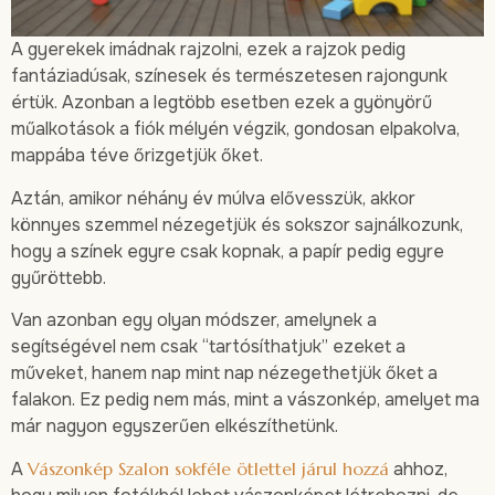
A gyerekek imádnak rajzolni, ezek a rajzok pedig
fantáziadúsak, színesek és természetesen rajongunk
értük. Azonban a legtöbb esetben ezek a gyönyörű
műalkotások a fiók mélyén végzik, gondosan elpakolva,
mappába téve őrizgetjük őket.
Aztán, amikor néhány év múlva elővesszük, akkor
könnyes szemmel nézegetjük és sokszor sajnálkozunk,
hogy a színek egyre csak kopnak, a papír pedig egyre
gyűröttebb.
Van azonban egy olyan módszer, amelynek a
segítségével nem csak “tartósíthatjuk” ezeket a
műveket, hanem nap mint nap nézegethetjük őket a
falakon. Ez pedig nem más, mint a vászonkép, amelyet ma
már nagyon egyszerűen elkészíthetünk.
A
Vászonkép Szalon sokféle ötlettel járul hozzá
ahhoz,