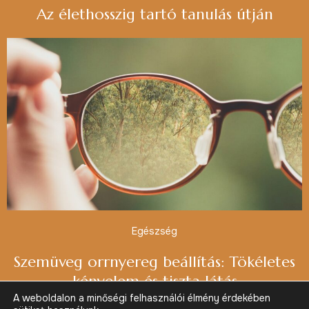
Az élethosszig tartó tanulás útján
Egészség
Szemüveg orrnyereg beállítás: Tökéletes
kényelem és tiszta látás
A weboldalon a minőségi felhasználói élmény érdekében