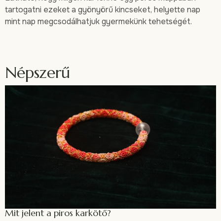
tartogatni ezeket a gyönyörű kincseket, helyette nap
mint nap megcsodálhatjuk gyermekünk tehetségét.
Népszerű
Mit jelent a piros karkötő?