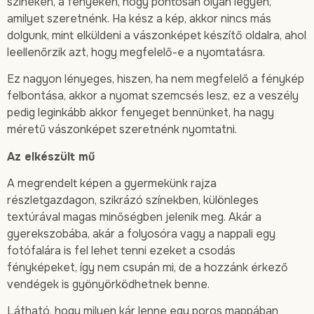
színeken, a fényeken, hogy pontosan olyan legyen,
amilyet szeretnénk. Ha kész a kép, akkor nincs más
dolgunk, mint elküldeni a vászonképet készítő oldalra, ahol
leellenőrzik azt, hogy megfelelő-e a nyomtatásra.
Ez nagyon lényeges, hiszen, ha nem megfelelő a fénykép
felbontása, akkor a nyomat szemcsés lesz, ez a veszély
pedig leginkább akkor fenyeget bennünket, ha nagy
méretű vászonképet szeretnénk nyomtatni.
Az elkészült mű
A megrendelt képen a gyermekünk rajza
részletgazdagon, szikrázó színekben, különleges
textúrával magas minőségben jelenik meg. Akár a
gyerekszobába, akár a folyosóra vagy a nappali egy
fotófalára is fel lehet tenni ezeket a csodás
fényképeket, így nem csupán mi, de a hozzánk érkező
vendégek is gyönyörködhetnek benne.
Látható, hogy milyen kár lenne egy poros mappában