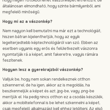
hogy milyen fotókból lehet vászonképet létrehozni, de
általánosan elmondható, hogy szinte bármilyenből, ami
megfelelő minőségű.
Hogy mi az a vászonkép?
Nem nagyon kell bemutatni ma már ezt a technológiát,
hiszen bátran kijelenthetjük, hogy az egyik
legelterjedtebb képtechnológiáról van szó. Ebben az
esetben ugyanis egy erős és felületkezelt vászonra
nyomtatják rá a képet, amit fakeretre, vagyis rámára
feszítenek.
Hogyan lesz a gyerekrajzból vászonkép?
Valljuk be, hogy nem sokan rendelkeznek otthon
szkennerrel, de ha igen, akkor az is megoldás, ha
beszkenneljük a képet és azt .jpg-be, vagy .png-be
mentjük el. Ha pedig nincs otthon ez a csodás készülék,
akkor a mobiltelefonnal is be lehet szkennelni a képet,
csak megfelelő alkalmazást kell ehhez letölteni. Az első