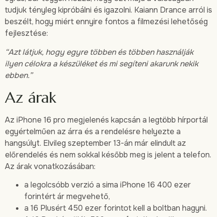
tudjuk tényleg kipróbálni és igazolni. Kaiann Drance arról is
beszélt, hogy miért ennyire fontos a filmezési lehetőség
fejlesztése:
“Azt látjuk, hogy egyre többen és többen használják
ilyen célokra a készüléket és mi segíteni akarunk nekik
ebben.”
Az árak
Az iPhone 16 pro megjelenés kapcsán a legtöbb hírportál
egyértelműen az árra és a rendelésre helyezte a
hangsúlyt. Elvileg szeptember 13-án már elindult az
előrendelés és nem sokkal később meg is jelent a telefon.
Az árak vonatkozásában:
a legolcsóbb verzió a sima iPhone 16 400 ezer
forintért ár megvehető,
a 16 Plusért 450 ezer forintot kell a boltban hagyni.