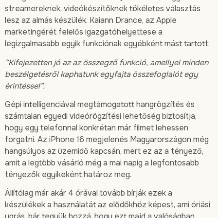
streamereknek, videókészítőknek tökéletes választás
lesz az almás készülék. Kaiann Drance, az Apple
marketingérét felelős igazgatóhelyettese a
legizgalmasabb egyik funkciónak egyébként mást tartott:
“Kifejezetten jó az az összegző funkció, amellyel minden
beszélgetésről kaphatunk egyfajta összefoglalót egy
érintéssel”.
Gépi intelligenciával megtámogatott hangrögzítés és
számtalan egyedi videórögzítési lehetőség biztosítja,
hogy egy telefonnal konkrétan már filmet lehessen
forgatni. Az iPhone 16 megjelenés Magyarországon még
hangsúlyos az üzemidő kapcsán, mert ez az a tényező,
amit a legtöbb vásárló még a mai napig a legfontosabb
tényezők egyikeként határoz meg.
Állítólag már akár 4 órával tovább bírják ezek a
készülékek a használatát az elődőkhöz képest, ami óriási
ugrás, bár tegyük hozzá, hogy ezt majd a valóságban