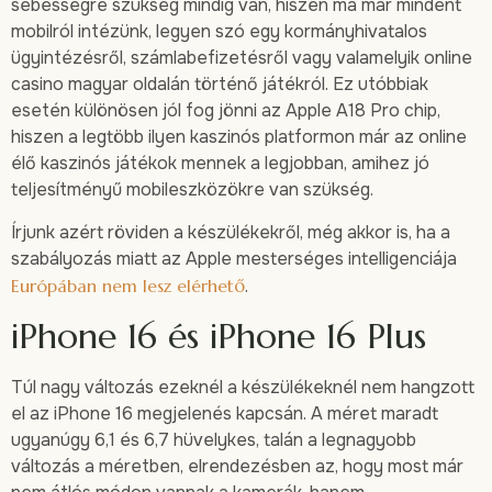
sebességre szükség mindig van, hiszen ma már mindent
mobilról intézünk, legyen szó egy kormányhivatalos
ügyintézésről, számlabefizetésről vagy valamelyik online
casino magyar oldalán történő játékról. Ez utóbbiak
esetén különösen jól fog jönni az Apple A18 Pro chip,
hiszen a legtöbb ilyen kaszinós platformon már az online
élő kaszinós játékok mennek a legjobban, amihez jó
teljesítményű mobileszközökre van szükség.
Írjunk azért röviden a készülékekről, még akkor is, ha a
szabályozás miatt az Apple mesterséges intelligenciája
Európában nem lesz elérhető
.
iPhone 16 és iPhone 16 Plus
Túl nagy változás ezeknél a készülékeknél nem hangzott
el az iPhone 16 megjelenés kapcsán. A méret maradt
ugyanúgy 6,1 és 6,7 hüvelykes, talán a legnagyobb
változás a méretben, elrendezésben az, hogy most már