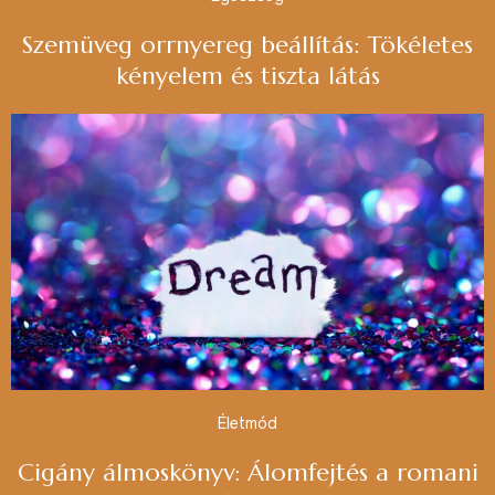
Szemüveg orrnyereg beállítás: Tökéletes
kényelem és tiszta látás
Életmód
Cigány álmoskönyv: Álomfejtés a romani