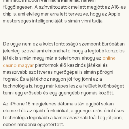
nem átlós módon vannak a kamerák, hanem
függőlegesen. A színváltozatok mellett megjött az A18-as
chip is, ami elvileg már arra lett tervezve, hogy az Apple
mesterséges intelligenciáját is simán vinni tudja.
De ugye nem ez a kulcsfontosságú szempont Európában
jelenleg, szóval ami elmondható, hogy a legtöbb konzolos
játék is simán megy már a telefonon, ahogy az
online
casino magyar
platformok élő kaszinós játékai és
masszívabb szoftveres nyerőgépei is simán pörögni
fognak. És a játékhoz nagyon jól fog jönni az a
technológia is, hogy már képes lesz a felület különbséget
tenni egy erősebb és egy gyengébb nyomás között.
Az iPhone 16 megjelenés dátuma után egyből sokan
elemezték az újabb funkciókat, a gyenge-erős érintéses
technológia leginkább a kamerahasználatnál fog jól jönni,
ebben mindenki egyetértett.