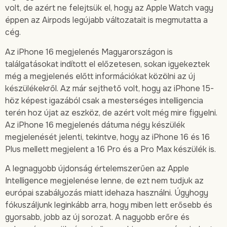
volt, de azért ne felejtsük el, hogy az Apple Watch vagy
éppen az Airpods legújabb változatait is megmutatta a
cég.
Az iPhone 16 megjelenés Magyarországon is
találgatásokat indított el előzetesen, sokan igyekeztek
még a megjelenés előtt információkat közölni az új
készülékekről. Az már sejthető volt, hogy az iPhone 15-
höz képest igazából csak a mesterséges intelligencia
terén hoz újat az eszköz, de azért volt még mire figyelni.
Az iPhone 16 megjelenés dátuma négy készülék
megjelenését jelenti, tekintve, hogy az iPhone 16 és 16
Plus mellett megjelent a 16 Pro és a Pro Max készülék is.
A legnagyobb újdonság értelemszerűen az Apple
Intelligence megjelenése lenne, de ezt nem tudjuk az
európai szabályozás miatt idehaza használni. Úgyhogy
fókuszáljunk leginkább arra, hogy miben lett erősebb és
gyorsabb, jobb az új sorozat. A nagyobb erőre és