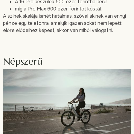
A 16 Pro készülék 500 ezer forintba kerül,
míg a Pro Max 600 ezer forintot kóstál.
A színek skálája ismét hatalmas, szóval akinek van ennyi
pénze egy telefonra, amelyik igazán sokat nem lépett
előre elődeihez képest, akkor van miből válogatni.
Népszerű