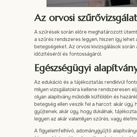
Az orvosi szűrővizsgál
A szűrések során előre meghatározott ütemter
a szűrés rendszeres legyen, hiszen így lehet 
betegségeket. Az orvosi kivizsgálások során 
időzítéséről és fontosságáról.
Egészségügyi alapítván
Az edukáció és a tájékoztatás rendkívül fon
milyen vizsgálatokra kellene rendszeresen 
olyan alapítvány működik külföldön és hazánk
betegség ellen veszik fel a harcot: akár úgy,
gyűjtenek, akár úgy, hogy dukálnak, tájékozta
legyen az akár valamilyen szűrés, vagy életm
A figyelemfelhívó, adománygyűjtő alapítvány