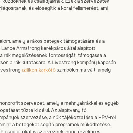
l küzdőknek és családjaiknak. Ezek a szervezetek
gosítanak, és elősegítik a korai felismerést, ami
lom, amely a rákos betegek támogatására és a
 Lance Armstrong kerékpáros által alapított
sa a rák megelőzésének fontosságát, támogassa a
ítson a rák kutatására. A Livestrong kampány kapcsán
Livestrong
szilikon karkötő
szimbólummá vált, amely
 nonprofit szervezet, amely a méhnyakrákkal és egyéb
gatását tűzte ki célul. Az alapítvány fő
ampányok szervezése, a nők tájékoztatása a HPV-ről
lamint a betegeket segítő programok működtetése.
ő csoportokat is szerveznek, hogy érzelmi és