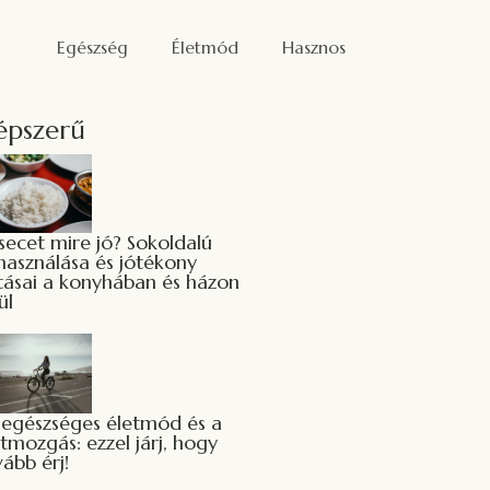
Egészség
Életmód
Hasznos
épszerű
zsecet mire jó? Sokoldalú
lhasználása és jótékony
tásai a konyhában és házon
ül
 egészséges életmód és a
tmozgás: ezzel járj, hogy
ább érj!