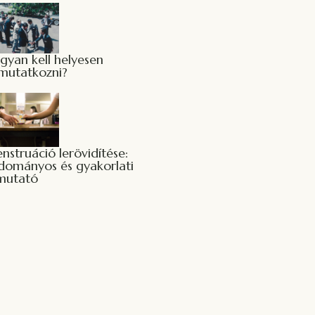
gyan kell helyesen
mutatkozni?
nstruáció lerövidítése:
dományos és gyakorlati
mutató