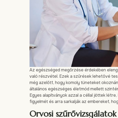
Az egészséged megőrzése érdekében elenged
való részvétel. Ezek a szűrések lehetővé tes
még azelőtt, hogy komoly tüneteket okoznána
általános egészséges életmód mellett szinté
Egyes alapítványok azzal a céllal jöttek létr
figyelmét és arra sarkalják az embereket, h
Orvosi szűrővizsgálatok