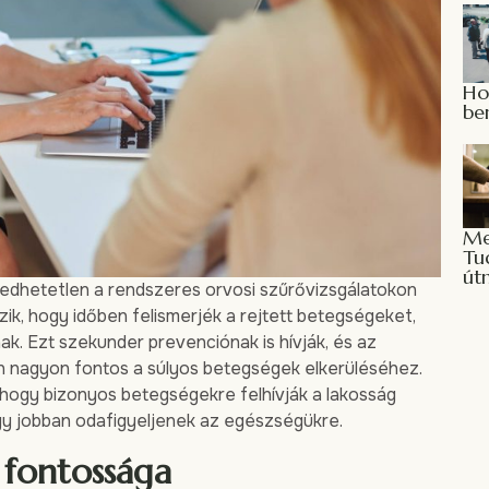
Ho
be
Me
Tu
út
hetetlen a rendszeres orvosi szűrővizsgálatokon
zik, hogy időben felismerjék a rejtett betegségeket,
k. Ezt szekunder prevenciónak is hívják, és az
n nagyon fontos a súlyos betegségek elkerüléséhez.
e, hogy bizonyos betegségekre felhívják a lakosság
ogy jobban odafigyeljenek az egészségükre.
 fontossága