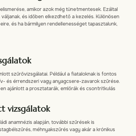
felismerése, amikor azok még tünetmentesek. Ezáltal
váljanak, és időben elkezdhető a kezelés. Különösen
eire, és ha bármilyen rendellenességet tapasztalunk,
sgálatok
tt szűrővizsgálatai. Például a fiataloknak is fontos
zív- és érrendszeri vagy anyagcsere-zavarok szűrése.
n ajánlott a prosztatarák, emlőrák és csontritkulás
t vizsgálatok
aládi anamnézis alapján, további szűrések is
stagbélszűrés, méhnyakszűrés vagy akár a krónikus