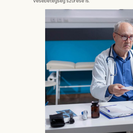
vesebetegség szűrése is.