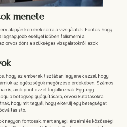
atok menete
v alapján kerülnek sorra a vizsgálatok. Fontos, hogy
a legnagyobb eséllyel időben felismerni a
az orvos dönt a szükséges vizsgálatokról, azok
yok
tos, hogy az emberek tisztában legyenek azzal, hogy
eljárniuk az egészségük megőrzése érdekében. Számos
ban is, amik pont ezzel foglalkoznak. Egy-egy
 hogy a betegség gyógyítására, orvosi kutatásokra
tnak, hogy mit tegyél, hogy elkerülj egy betegséget
ódváltás stb.
ok nagyon fontosak, mert anyagi, érzelmi és közösségi