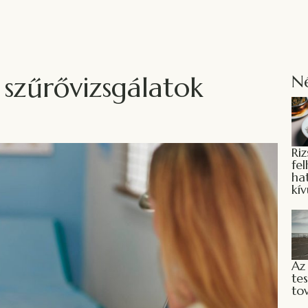
szűrővizsgálatok
N
Ri
fe
ha
kív
Az
tes
tov