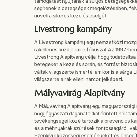
támogatást nyújtanak a súlyos betegségekke
segítenek a betegségek megelőzésében, felvilá
növeli a sikeres kezelés esélyét.
Livestrong kampány
A Livestrong kampány egy nemzetközi mozga
rákellenes küzdelemre fókuszál. Az 1997-ben
Livestrong Alapítvány célja, hogy tudatosít
betegeket a kezelés során, és forrást biztos
váltak világszerte ismerté, amikor is a sárga 
világszerte a rák elleni harcot jelképezi.
Mályvavirág Alapítvány
A Mályvavirág Alapítvány egy magyarországi
nőgyógyászati daganatokkal érintett nők támo
tevékenységei közé tartozik a prevenciós k
és a méhnyakrák szűrések fontosságáról, va
Ezenkívül közösségi eseményeket és önsegít