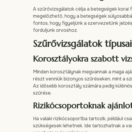
A szűrővizsgálatok célja a betegségek korai 
megelőzhető, hogy a betegségek súlyosabbá 
fontos, hogy figyeljünk a szervezetünk jelzés
forduljunk orvoshoz.
Szűrővizsgálatok típusai
Korosztályokra szabott viz
Minden korosztálynak megvannak a maga ajánlo
részt venniük bizonyos szűréseken, mint a s
Az idősebb korosztály számára pedig különöse
szűrése.
Rizikócsoportoknak ajánlot
Ha valaki rizikócsoportba tartozik, például cs
szükségesek lehetnek. Ide tartozhatnak a va