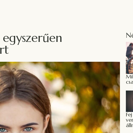
k egyszerűen
N
rt
Mi
cs
Fej
ve
ál