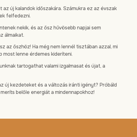
nt az új kalandok időszakára. Számukra ez az évszak
ek felfedezni.
lentenek nekik, és az ősz hűvösebb napjai sem
az álmaikat.
sz az őszhöz! Ha még nem lennél tisztában azzal, mi
p most lenne érdemes kideríteni.
unknak tartogathat valami izgalmasat és újat, a
z új kezdeteket és a változás iránti igényt? Próbáld
s meríts belőle energiát a mindennapokhoz!