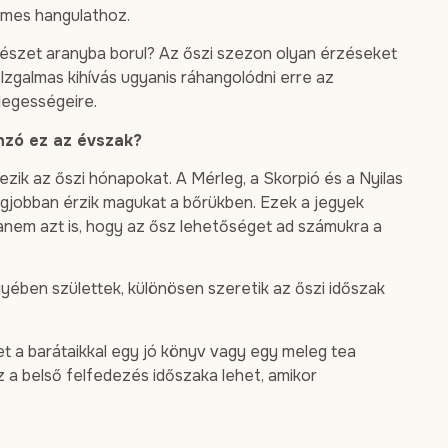
lemes hangulathoz.
mészet aranyba borul? Az őszi szezon olyan érzéseket
Izgalmas kihívás ugyanis ráhangolódni erre az
legességeire.
nzó ez az évszak?
zik az őszi hónapokat. A Mérleg, a Skorpió és a Nyilas
legjobban érzik magukat a bőrükben. Ezek a jegyek
hanem azt is, hogy az ősz lehetőséget ad számukra a
egyében születtek, különösen szeretik az őszi időszak
ket a barátaikkal egy jó könyv vagy egy meleg tea
 a belső felfedezés időszaka lehet, amikor