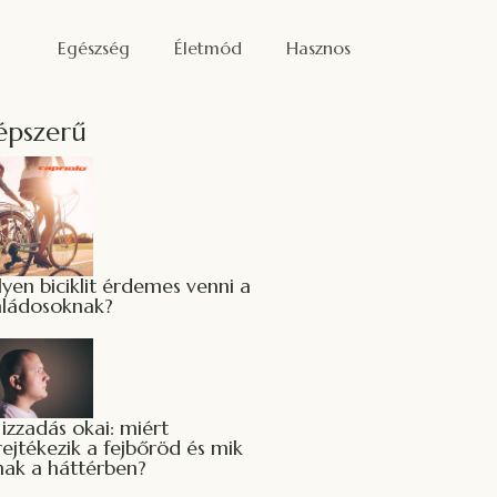
Egészség
Életmód
Hasznos
épszerű
lyen biciklit érdemes venni a
aládosoknak?
 izzadás okai: miért
rejtékezik a fejbőröd és mik
lnak a háttérben?