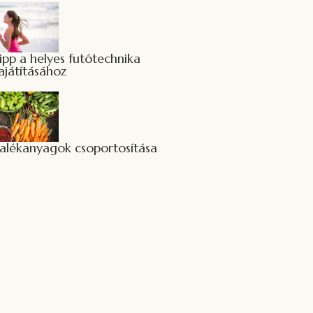
tipp a helyes futótechnika
ajátításához
alékanyagok csoportosítása