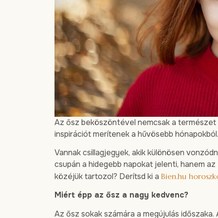
Az ősz beköszöntével nemcsak a természet vá
inspirációt merítenek a hűvösebb hónapokból
Vannak csillagjegyek, akik különösen vonzó
csupán a hidegebb napokat jelenti, hanem az 
közéjük tartozol? Derítsd ki a
Bien.hu horoszk
Miért épp az ősz a nagy kedvenc?
Az ősz sokak számára a megújulás időszaka. A