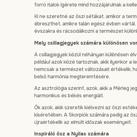
forró italok ígérete mind hozzájárulnak a kel
Ki ne szeretné az őszi sétákat, amikor a ter
ébreszthet, amikre talán egész évben vártál. 
évszakra és rácsodálkozni a természet külön
Mely csillagjegyek számára különösen vo
A csillagjegyek közül néhányan különösen élve
például azok közé tartoznak, akik ilyenkor a 
nemcsak a természet változásait értékelik, 
belső harmónia megteremtésére.
Az asztrológia szerint, azok, akik a Mérleg j
harmonikus és békés energiáit.
Ők azok, akik szeretik kiélvezni az őszi esté
kíséretében. A Skorpiók számára pedig az ősz
újraértékelik az elmúlt időszak eseményeit.
Inspiráló ősz a Nyilas számára