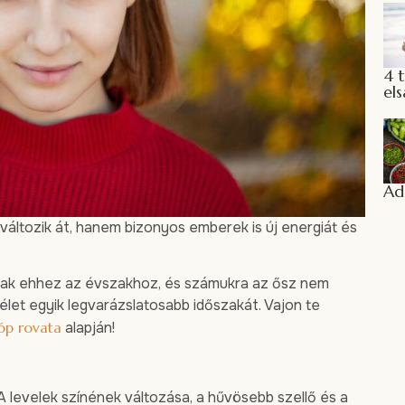
4 
els
Ad
ltozik át, hanem bizonyos emberek is új energiát és
.
dnak ehhez az évszakhoz, és számukra az ősz nem
élet egyik legvarázslatosabb időszakát. Vajon te
óp rovata
alapján!
 levelek színének változása, a hűvösebb szellő és a