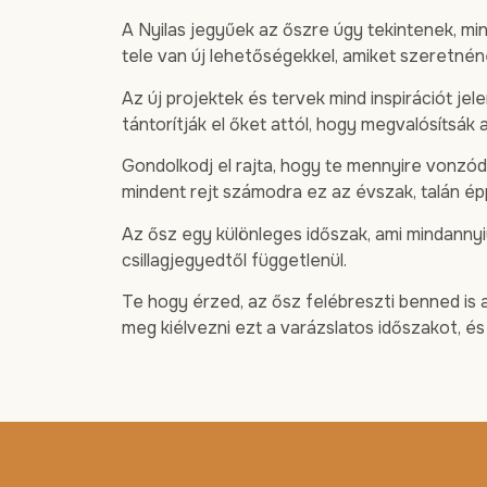
A Nyilas jegyűek az őszre úgy tekintenek, mi
tele van új lehetőségekkel, amiket szeretnén
Az új projektek és tervek mind inspirációt je
tántorítják el őket attól, hogy megvalósítsák 
Gondolkodj el rajta, hogy te mennyire vonzód
mindent rejt számodra ez az évszak, talán ép
Az ősz egy különleges időszak, ami mindannyi
csillagjegyedtől függetlenül.
Te hogy érzed, az ősz felébreszti benned is a
meg kiélvezni ezt a varázslatos időszakot, é