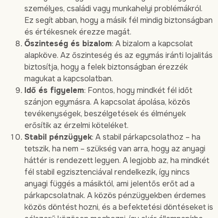
személyes, családi vagy munkahelyi problémákról.
Ez segít abban, hogy a másik fél mindig biztonságban
és értékesnek érezze magát.
Őszinteség és bizalom
: A bizalom a kapcsolat
alapköve. Az őszinteség és az egymás iránti lojalitás
biztosítja, hogy a felek biztonságban érezzék
magukat a kapcsolatban.
Idő és figyelem
: Fontos, hogy mindkét fél időt
szánjon egymásra. A kapcsolat ápolása, közös
tevékenységek, beszélgetések és élmények
erősítik az érzelmi köteléket.
Stabil pénzügyek
: A stabil párkapcsolathoz – ha
tetszik, ha nem – szükség van arra, hogy az anyagi
háttér is rendezett legyen. A legjobb az, ha mindkét
fél stabil egzisztenciával rendelkezik, így nincs
anyagi függés a másiktól, ami jelentős erőt ad a
párkapcsolatnak. A közös pénzügyekben érdemes
közös döntést hozni, és a befektetési döntéseket is