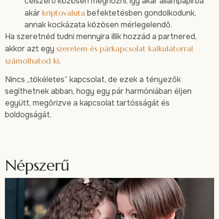
célszerű közösen meghozni, így akár állampapírba
akár
kriptovaluta
befektetésben gondolkodunk,
annak kockázata közösen mérlegelendő.
Ha szeretnéd tudni mennyira illik hozzád a partnered,
akkor azt egy
szerelem és párkapcsolat kalkulátorral
számolhatod ki
.
Nincs „tökéletes” kapcsolat, de ezek a tényezők
segíthetnek abban, hogy egy pár harmóniában éljen
együtt, megőrizve a kapcsolat tartósságát és
boldogságát.
Népszerű