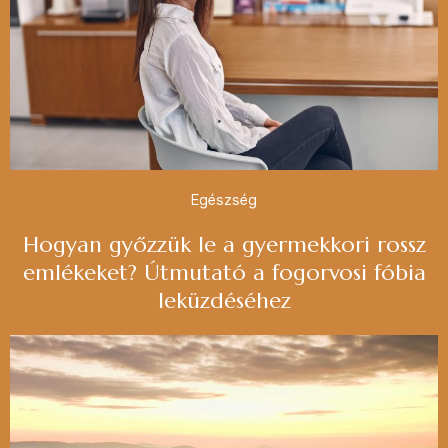
Egészség
Hogyan győzzük le a gyermekkori rossz
emlékeket? Útmutató a fogorvosi fóbia
leküzdéséhez