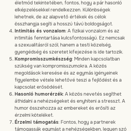
életmód tekintetében, fontos, hogy a pár hasonló
elképzelésekkel rendelkezzen. Különbségek
lehetnek, de az alapvető értékek és célok
összhangja segíti a hosszú távú boldogságot.
Intimitás és vonzalom
: A fizikai vonzalom és az
intimitás fenntartása kulcsfontosságú. Ez nemcsak
a szexualitásról szól, hanem a testi közelség,
gyengédség és szeretet kifejezése is ide tartozik.
Kompromisszumkészség
: Minden kapcsolatban
szükség van kompromisszumokra. A közös
megoldások keresése és az egymás igényeinek
figyelembe vétele lehetővé teszi a fejlődést és a
kapcsolat erősödését.
Hasonló humorérzék
: A közös nevetés segíthet
áthidalni a nehézségeket és enyhíteni a stresszt. A
humor összehozza az embereket és erősíti az
érzelmi köteléket.
Érzelmi támogatás
: Fontos, hogy a partnerek
támogassák egymást a nehézségekben, legyen szó