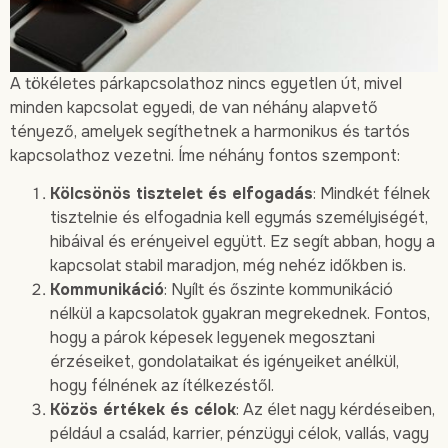
A tökéletes párkapcsolathoz nincs egyetlen út, mivel
minden kapcsolat egyedi, de van néhány alapvető
tényező, amelyek segíthetnek a harmonikus és tartós
kapcsolathoz vezetni. Íme néhány fontos szempont:
Kölcsönös tisztelet és elfogadás
: Mindkét félnek
tisztelnie és elfogadnia kell egymás személyiségét,
hibáival és erényeivel együtt. Ez segít abban, hogy a
kapcsolat stabil maradjon, még nehéz időkben is.
Kommunikáció
: Nyílt és őszinte kommunikáció
nélkül a kapcsolatok gyakran megrekednek. Fontos,
hogy a párok képesek legyenek megosztani
érzéseiket, gondolataikat és igényeiket anélkül,
hogy félnének az ítélkezéstől.
Közös értékek és célok
: Az élet nagy kérdéseiben,
például a család, karrier, pénzügyi célok, vallás, vagy