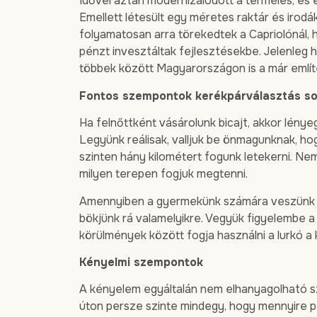
Idővel aztán modernizálódott a termelés, és eg
Emellett létesült egy méretes raktár és irodá
folyamatosan arra törekedtek a Capriolónál, h
pénzt invesztáltak fejlesztésekbe. Jelenleg 
többek között Magyarországon is a már említ
Fontos szempontok kerékpárválasztás s
Ha felnőttként vásárolunk bicajt, akkor lénye
Legyünk reálisak, valljuk be önmagunknak, ho
szinten hány kilométert fogunk letekerni. N
milyen terepen fogjuk megtenni.
Amennyiben a gyermekünk számára veszünk va
bökjünk rá valamelyikre. Vegyük figyelembe a
körülmények között fogja használni a lurkó a 
Kényelmi szempontok
A kényelem egyáltalán nem elhanyagolható sz
úton persze szinte mindegy, hogy mennyire p