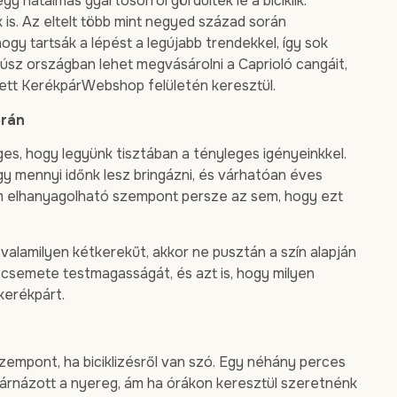
y hatalmas gyártósorról gördültek le a biciklik.
k is. Az eltelt több mint negyed század során
ogy tartsák a lépést a legújabb trendekkel, így sok
húsz országban lehet megvásárolni a Caprioló cangáit,
ett KerékpárWebshop felületén keresztül.
orán
ges, hogy legyünk tisztában a tényleges igényeinkkel.
gy mennyi időnk lesz bringázni, és várhatóan éves
em elhanyagolható szempont persze az sem, hogy ezt
lamilyen kétkerekűt, akkor ne pusztán a szín alapján
 csemete testmagasságát, és azt is, hogy milyen
kerékpárt.
empont, ha biciklizésről van szó. Egy néhány perces
árnázott a nyereg, ám ha órákon keresztül szeretnénk