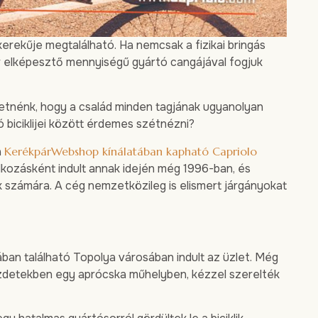
rekűje megtalálható. Ha nemcsak a fizikai bringás
or elképesztő mennyiségű gyártó cangájával fogjuk
retnénk, hogy a család minden tagjának ugyanolyan
 biciklijei között érdemes szétnézni?
a
KerékpárWebshop kínálatában kapható Capriolo
alkozásként indult annak idején még 1996-ban, és
k számára. A cég nemzetközileg is elismert járgányokat
ban található Topolya városában indult az üzlet. Még
Kezdetekben egy aprócska műhelyben, kézzel szerelték