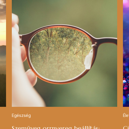
Egészség
Él
Szemüveg orrnyereg beállítás:
C