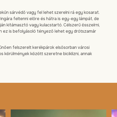
ekűn sárvédő vagy fel lehet szerelni rá egy kosarat.
ingára feltenni előre és hátra is egy-egy lámpát, de
aján kitámasztó vagy kulacstartó. Célszerű összeírni,
en ez is befolyásoló tényező lehet egy drótszamár
tűnően felszerelt kerékpárok elsősorban városi
os körülmények között szeretne biciklizni, annak