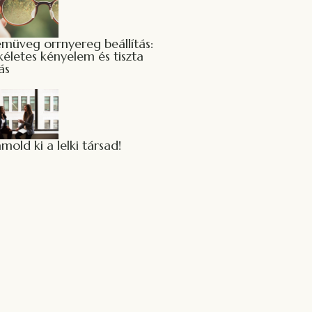
emüveg orrnyereg beállítás:
kéletes kényelem és tiszta
ás
mold ki a lelki társad!