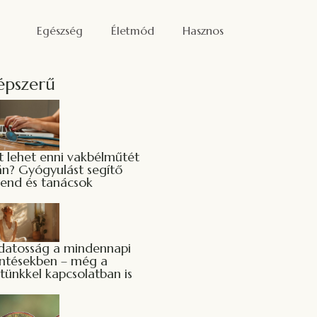
Egészség
Életmód
Hasznos
épszerű
t lehet enni vakbélműtét
án? Gyógyulást segítő
rend és tanácsok
datosság a mindennapi
ntésekben – még a
stünkkel kapcsolatban is