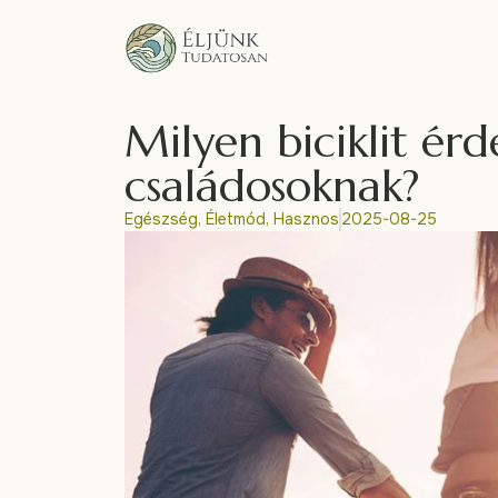
Milyen biciklit ér
családosoknak?
Egészség
,
Életmód
,
Hasznos
2025-08-25