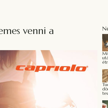
demes venni a
N
Mi
ut
ét
Tu
dö
te