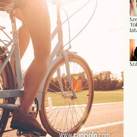
Sz
Tö
lát
Szá