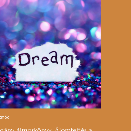
etmód
igány álmoskönyv: Álomfejtés a