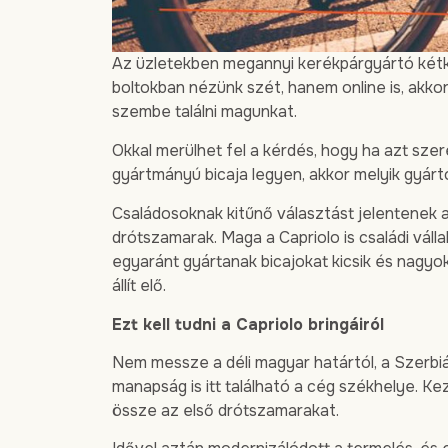
Az üzletekben megannyi kerékpárgyártó kétke
boltokban nézünk szét, hanem online is, akk
szembe találni magunkat.
Okkal merülhet fel a kérdés, hogy ha azt sze
gyártmányú bicaja legyen, akkor melyik gyártó
Családosoknak kitűnő választást jelentenek 
drótszamarak. Maga a Capriolo is családi váll
egyaránt gyártanak bicajokat kicsik és nagyo
állít elő.
Ezt kell tudni a Capriolo bringáiról
Nem messze a déli magyar határtól, a Szerbiá
manapság is itt található a cég székhelye. 
össze az első drótszamarakat.