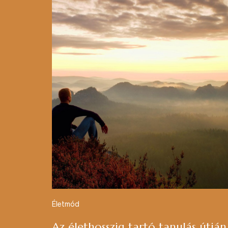
Életmód
Az élethosszig tartó tanulás útján