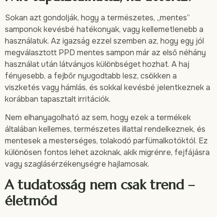
Sokan azt gondolják, hogy a természetes, „mentes”
samponok kevésbé hatékonyak, vagy kellemetlenebb a
használatuk. Az igazság ezzel szemben az, hogy egy jól
megválasztott PPD mentes sampon már az első néhány
használat után látványos különbséget hozhat. A haj
fényesebb, a fejbőr nyugodtabb lesz, csökken a
viszketés vagy hámlás, és sokkal kevésbé jelentkeznek a
korábban tapasztalt irritációk.
Nem elhanyagolható az sem, hogy ezek a termékek
általában kellemes, természetes illattal rendelkeznek, és
mentesek a mesterséges, tolakodó parfümalkotóktól. Ez
különösen fontos lehet azoknak, akik migrénre, fejfájásra
vagy szaglásérzékenységre hajlamosak.
A tudatosság nem csak trend –
életmód