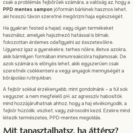
csak a problémás fejbőrűek számára, a valóság az, hogy a
PPD mentes sampon
jóformán bárkinek hasznos lehet,
aki hosszú távon szeretné megőrizni haja egészségét.
Ha gyakran fested a hajad, vagy olyan termékeket
használsz, amelyek hajszínező hatással is bírnak,
fokozottan érdemes odafigyelni az összetevőkre.
Ugyanez igaz a gyerekekre, terhes nőkre, illetve azokra,
akik bármilyen formában immunreakcióra hajlamosak. De
azok számára is előnyös lehet, akik egyszerűen csak
szeretnék csökkenteni a vegyi anyagok mennyiségét a
bőrápolási rutinjukban.
A fejbőr sokkal érzékenyebb, mint gondolnánk – a túl sok
vegyszer, a nem megfelelő pH, az agresszív habosítók
mind hozzájárulhatnak ahhoz, hogy a haj elvékonyodik, a
fejbőr húzódik, viszket, vagy zsírosodni kezd. Ezekre mind
létezik természetes, PPD-mentes megoldás.
Mit tapasztalhatsz, ha áttérsz?