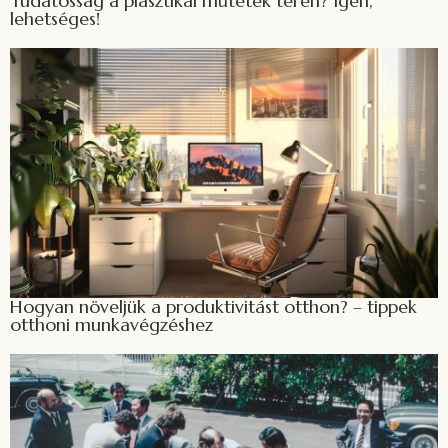
Tudatosság a plasztikai műtétek terén? Igen,
lehetséges!
Hogyan növeljük a produktivitást otthon? – tippek
otthoni munkavégzéshez