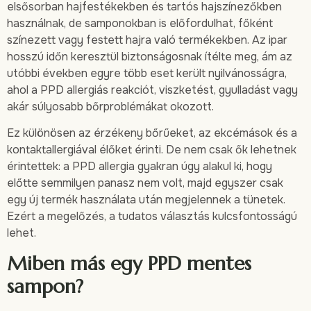
elsősorban hajfestékekben és tartós hajszínezőkben
használnak, de samponokban is előfordulhat, főként
színezett vagy festett hajra való termékekben. Az ipar
hosszú időn keresztül biztonságosnak ítélte meg, ám az
utóbbi években egyre több eset került nyilvánosságra,
ahol a PPD allergiás reakciót, viszketést, gyulladást vagy
akár súlyosabb bőrproblémákat okozott.
Ez különösen az érzékeny bőrűeket, az ekcémások és a
kontaktallergiával élőket érinti. De nem csak ők lehetnek
érintettek: a PPD allergia gyakran úgy alakul ki, hogy
előtte semmilyen panasz nem volt, majd egyszer csak
egy új termék használata után megjelennek a tünetek.
Ezért a megelőzés, a tudatos választás kulcsfontosságú
lehet.
Miben más egy PPD mentes
sampon?