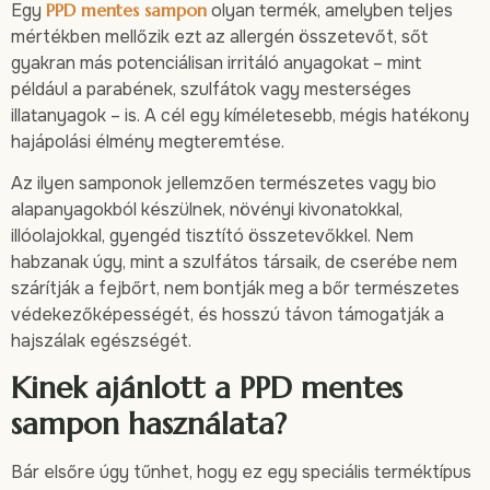
Egy
PPD mentes sampon
olyan termék, amelyben teljes
mértékben mellőzik ezt az allergén összetevőt, sőt
gyakran más potenciálisan irritáló anyagokat – mint
például a parabének, szulfátok vagy mesterséges
illatanyagok – is. A cél egy kíméletesebb, mégis hatékony
hajápolási élmény megteremtése.
Az ilyen samponok jellemzően természetes vagy bio
alapanyagokból készülnek, növényi kivonatokkal,
illóolajokkal, gyengéd tisztító összetevőkkel. Nem
habzanak úgy, mint a szulfátos társaik, de cserébe nem
szárítják a fejbőrt, nem bontják meg a bőr természetes
védekezőképességét, és hosszú távon támogatják a
hajszálak egészségét.
Kinek ajánlott a PPD mentes
sampon használata?
Bár elsőre úgy tűnhet, hogy ez egy speciális terméktípus