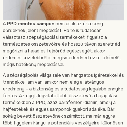
A
PPD mentes sampon
nem csak az érzékeny
bőrűeknek jelent megoldást. Ha te is tudatosan
választasz szépségápolási termékeket, figyelsz a
természetes összetevőkre és hosszú távon szeretnéd
megőrizni a hajad és fejbőröd egészségét, akkor
érdemes közelebbről is megismerkedned ezzel a kímélő,
mégis hatékony megoldással.
A szépségápolás világa tele van hangzatos ígéretekkel és
trendekkel, ám van, amikor nem elég a látványos
eredmény – a biztonság és a tudatosság legalább ennyire
fontos. Az egyik legvitatottabb összetevő a hajápolási
termékekben a PPD, azaz parafenilén-diamin, amely a
hajfestékek és egyes samponok gyakori adaléka. Bár
sokáig bevett összetevőnek számított, ma már egyre
több figyelem irányul a potenciális veszélyeire, különösen