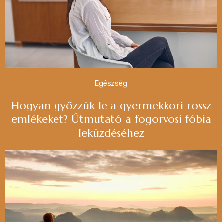
Egészség
Hogyan győzzük le a gyermekkori rossz
emlékeket? Útmutató a fogorvosi fóbia
leküzdéséhez