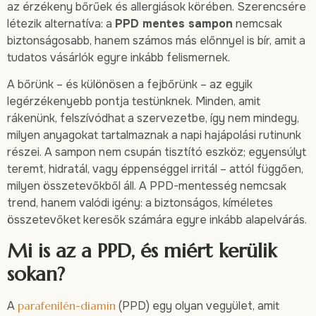
az érzékeny bőrűek és allergiások körében. Szerencsére
létezik alternatíva: a
PPD mentes sampon
nemcsak
biztonságosabb, hanem számos más előnnyel is bír, amit a
tudatos vásárlók egyre inkább felismernek.
A bőrünk – és különösen a fejbőrünk – az egyik
legérzékenyebb pontja testünknek. Minden, amit
rákenünk, felszívódhat a szervezetbe, így nem mindegy,
milyen anyagokat tartalmaznak a napi hajápolási rutinunk
részei. A sampon nem csupán tisztító eszköz; egyensúlyt
teremt, hidratál, vagy éppenséggel irritál – attól függően,
milyen összetevőkből áll. A PPD-mentesség nemcsak
trend, hanem valódi igény: a biztonságos, kíméletes
összetevőket keresők számára egyre inkább alapelvárás.
Mi is az a PPD, és miért kerülik
sokan?
A
parafenilén-diamin
(PPD) egy olyan vegyület, amit