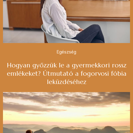
Egészség
Hogyan győzzük le a gyermekkori rossz
emlékeket? Útmutató a fogorvosi fóbia
leküzdéséhez