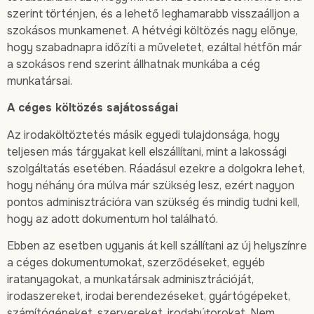
szerint történjen, és a lehető leghamarabb visszaálljon a
szokásos munkamenet. A hétvégi költözés nagy előnye,
hogy szabadnapra időzíti a műveletet, ezáltal hétfőn már
a szokásos rend szerint állhatnak munkába a cég
munkatársai.
A céges költözés sajátosságai
Az irodaköltöztetés másik egyedi tulajdonsága, hogy
teljesen más tárgyakat kell elszállítani, mint a lakossági
szolgáltatás esetében. Ráadásul ezekre a dolgokra lehet,
hogy néhány óra múlva már szükség lesz, ezért nagyon
pontos adminisztrációra van szükség és mindig tudni kell,
hogy az adott dokumentum hol található.
Ebben az esetben ugyanis át kell szállítani az új helyszínre
a céges dokumentumokat, szerződéseket, egyéb
iratanyagokat, a munkatársak adminisztrációját,
irodaszereket, irodai berendezéseket, gyártógépeket,
számítógépeket, szervereket, irodabútorokat. Nem