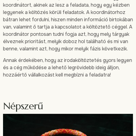
koordinátort, akinek az lesz a feladata, hogy egy kézben
legyenek a költözés körüli feladatok. A koordinátorhoz
bátran lehet fordulni, hiszen minden információ birtokában
van, valamint ő tartja a kapcsolatot a költöztető céggel. A
koordinátor pontosan tudni fogja azt, hogy mely tárgyak
élveznek prioritást, melyik doboz hol található és mi van
benne, valamint azt, hogy mikor melyik fázis következik.
Annak érdekében, hogy az irodaköltöztetés gyors legyen
és a cég működése a lehető legrövidebb ideig álljon,
hozzáértő vállalkozást kell megbízni a feladatra!
Népszerű