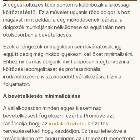
A céges költözés több ponton is különbözik a lakossági
költöztetéstől. Ez a művelet ugyanis több dolgot is hoz
magával, mint például a cég működésének leállása, a
dolgozók munkájának nélkülözése és egyáltalán nem
utolsósorban a bevételkiesés.
Ezek a tényezők önmagukban sem kívánatosak, így
együtt pedig még inkább igyekezni kell őket minimalizálni.
Ehhez nincs más dolgunk, mint alaposan megtervezni a
költözés lebonyolítását és professzionális,
irodaköltözésre is szakosodott vállalkozásra bízni a
folyamatot.
A bevételkiesés minimalizálása
A vállalkozásban minden egyes kiesett nap
bevételkiesést fog okozni, ezért a Promove azt
tanácsolja, hogy az
irodaköltöztetés
előzetes
tervezéssel kell, hogy kezdődjön. Ez teszi lehetővé a
továbbiakban azt, hogy minden az ütemezett menetrend