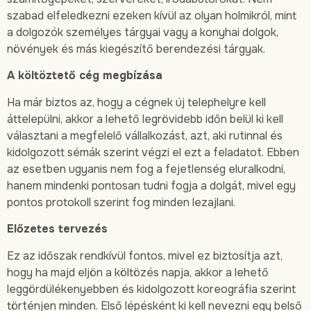
szabad elfeledkezni ezeken kívül az olyan holmikról, mint
a dolgozók személyes tárgyai vagy a konyhai dolgok,
növények és más kiegészítő berendezési tárgyak.
A költöztető cég megbízása
Ha már biztos az, hogy a cégnek új telephelyre kell
áttelepülni, akkor a lehető legrövidebb időn belül ki kell
választani a megfelelő vállalkozást, azt, aki rutinnal és
kidolgozott sémák szerint végzi el ezt a feladatot. Ebben
az esetben ugyanis nem fog a fejetlenség eluralkodni,
hanem mindenki pontosan tudni fogja a dolgát, mivel egy
pontos protokoll szerint fog minden lezajlani.
Előzetes tervezés
Ez az időszak rendkívül fontos, mivel ez biztosítja azt,
hogy ha majd eljön a költözés napja, akkor a lehető
leggördülékenyebben és kidolgozott koreográfia szerint
történjen minden. Első lépésként ki kell nevezni egy belső