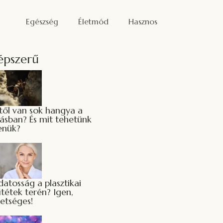
Egészség
Életmód
Hasznos
épszerű
től van sok hangya a
kásban? És mit tehetünk
lenük?
datosság a plasztikai
tétek terén? Igen,
hetséges!