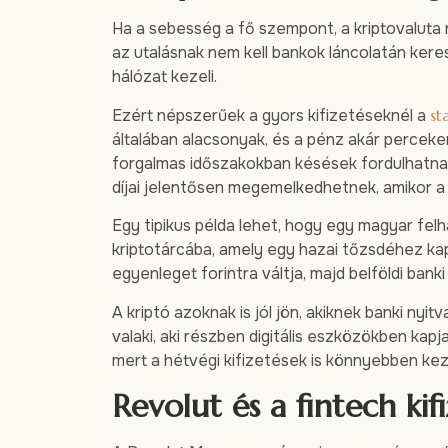
Ha a sebesség a fő szempont, a kriptovaluta 
az utalásnak nem kell bankok láncolatán keres
hálózat kezeli.
Ezért népszerűek a gyors kifizetéseknél a
st
általában alacsonyak, és a pénz akár perceken
forgalmas időszakokban késések fordulhatnak
díjai jelentősen megemelkedhetnek, amikor a
Egy tipikus példa lehet, hogy egy magyar fe
kriptotárcába, amely egy hazai tőzsdéhez ka
egyenleget forintra váltja, majd belföldi banki
A kriptó azoknak is jól jön, akiknek banki nyi
valaki, aki részben digitális eszközökben kap
mert a hétvégi kifizetések is könnyebben kez
Revolut és a fintech kif