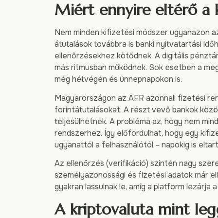
Miért ennyire eltérő a 
Nem minden kifizetési módszer ugyanazon az
átutalások továbbra is banki nyitvatartási i
ellenőrzésekhez kötődnek. A digitális pénztá
más ritmusban működnek. Sok esetben a megsz
még hétvégén és ünnepnapokon is.
Magyarországon az AFR azonnali fizetési rend
forintátutalásokat. A részt vevő bankok közöt
teljesülhetnek. A probléma az, hogy nem min
rendszerhez. Így előfordulhat, hogy egy kifiz
ugyanattól a felhasználótól – napokig is eltar
Az ellenőrzés (verifikáció) szintén nagy szere
személyazonossági és fizetési adatok már ell
gyakran lassulnak le, amíg a platform lezárja a
A kriptovaluta mint le