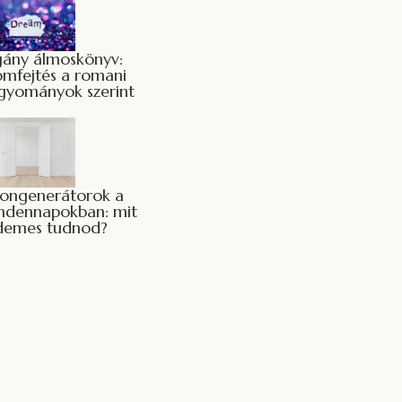
gány álmoskönyv:
omfejtés a romani
gyományok szerint
ongenerátorok a
ndennapokban: mit
demes tudnod?