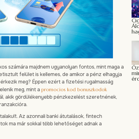
Ci
Ál
ha
kos számára majdnem ugyanolyan fontos, mint maga a
Óz
mi
isztult felület is kellemes, de amikor a pénz elhagyja
ér
 érkezik meg? Éppen ezért a fizetési rugalmasság
lenik meg, mint a
promocios kod bonuszkodok
ál, akik gördülékenyebb pénzkezelést szeretnének,
ranzakcióra.
lakult. Az azonnali banki átutalások, fintech
atok ma már sokkal több lehetőséget adnak a