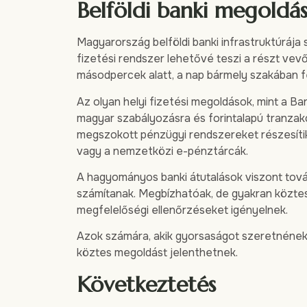
Belföldi banki megold
Magyarország belföldi banki infrastruktúrája 
fizetési rendszer lehetővé teszi a részt vev
másodpercek alatt, a nap bármely szakában f
Az olyan helyi fizetési megoldások, mint a Ba
magyar szabályozásra és forintalapú tranzakc
megszokott pénzügyi rendszereket részesítik
vagy a nemzetközi e-pénztárcák.
A hagyományos banki átutalások viszont tová
számítanak. Megbízhatóak, de gyakran köztes 
megfelelőségi ellenőrzéseket igényelnek.
Azok számára, akik gyorsaságot szeretnének k
köztes megoldást jelenthetnek.
Következtetés