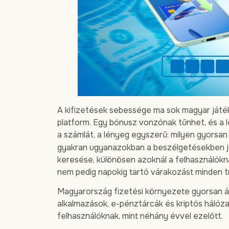
A kifizetések sebessége ma sok magyar játé
platform. Egy bónusz vonzónak tűnhet, és a let
a számlát, a lényeg egyszerű: milyen gyorsan
gyakran ugyanazokban a beszélgetésekben je
keresése, különösen azoknál a felhasználókn
nem pedig napokig tartó várakozást minden t
Magyarország fizetési környezete gyorsan áta
alkalmazások, e-pénztárcák és kriptós hálóz
felhasználóknak, mint néhány évvel ezelőtt.