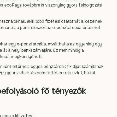
r és ecoPayz továbbra is viszonylag gyors feldolgozási
asználóknak, akik több fizetési csatornát is kezelnek.
várnának, a pénz először az e-pénztárcába érkezhet,
aphat egy e-pénztárcába, átválthatja az egyenleg egy
 át a helyi bankszámlájára. Ez nem mindig a
lését megkönnyítheti.
atónként eltérnek: egyes pénztárcák fix díjat számítanak
y gyors kifizetés nem feltétlenül jó üzlet, ha túl
 befolyásoló fő tényezők
k meg a kifizetést.