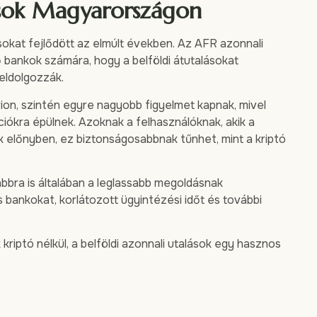
ások Magyarországon
sokat fejlődött az elmúlt években. Az AFR azonnali
ő bankok számára, hogy a belföldi átutalásokat
eldolgozzák.
rion, szintén egyre nagyobb figyelmet kapnak, mivel
iókra épülnek. Azoknak a felhasználóknak, akik a
 előnyben, ez biztonságosabbnak tűnhet, mint a kriptó
bbra is általában a leglassabb megoldásnak
bankokat, korlátozott ügyintézési időt és további
riptó nélkül, a belföldi azonnali utalások egy hasznos