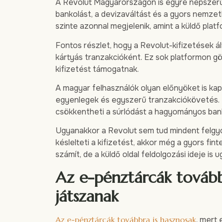
A Revolut Magyarországon is egyre népszerűbb
bankolást, a devizaváltást és a gyors nemzet
szinte azonnal megjelenik, amint a küldő platfo
Fontos részlet, hogy a Revolut-kifizetések 
kártyás tranzakcióként. Ez sok platformon gö
kifizetést támogatnak.
A magyar felhasználók olyan előnyöket is kap
egyenlegek és egyszerű tranzakciókövetés. Eu
csökkentheti a súrlódást a hagyományos ba
Ugyanakkor a Revolut sem tud mindent felgyor
késlelteti a kifizetést, akkor még a gyors fin
számít, de a küldő oldal feldolgozási ideje is 
Az e-pénztárcák tovább
játszanak
Az e-pénztárcák továbbra is hasznosak
, mert 