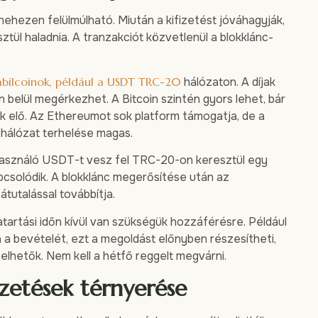
nehezen felülmúlható. Miután a kifizetést jóváhagyják,
ztül haladnia. A tranzakciót közvetlenül a blokklánc-
abilcoinok, például a USDT TRC-20
hálózaton. A díjak
 belül megérkezhet. A Bitcoin szintén gyors lehet, bár
 elő. Az Ethereumot sok platform támogatja, de a
 hálózat terhelése magas.
lhasználó USDT-t vesz fel TRC-20-on keresztül egy
pcsolódik. A blokklánc megerősítése után az
 átutalással továbbítja.
tvatartási időn kívül van szükségük hozzáférésre. Például
ja a bevételét, ezt a megoldást előnyben részesítheti,
elhetők. Nem kell a hétfő reggelt megvárni.
izetések térnyerése