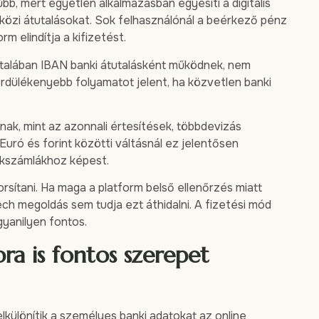
, mert egyetlen alkalmazásban egyesíti a digitális
közi átutalásokat. Sok felhasználónál a beérkező pénz
rm elindítja a kifizetést.
általában IBAN banki átutalásként működnek, nem
rdülékenyebb folyamatot jelent, ha közvetlen banki
nak, mint az azonnali értesítések, többdevizás
ró és forint közötti váltásnál ez jelentősen
nkszámlákhoz képest.
sítani. Ha maga a platform belső ellenőrzés miatt
tech megoldás sem tudja ezt áthidalni. A fizetési mód
ugyanilyen fontos.
ra is fontos szerepet
elkülönítik a személyes banki adatokat az online