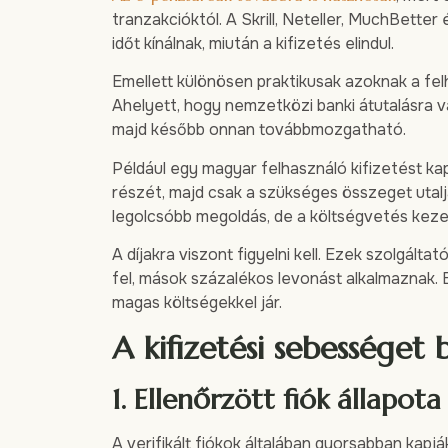
tranzakcióktól. A Skrill, Neteller, MuchBette
időt kínálnak, miután a kifizetés elindul.
Emellett különösen praktikusak azoknak a felh
Ahelyett, hogy nemzetközi banki átutalásra 
majd később onnan továbbmozgatható.
Például egy magyar felhasználó kifizetést k
részét, majd csak a szükséges összeget utalja
legolcsóbb megoldás, de a költségvetés keze
A díjakra viszont figyelni kell. Ezek szolgált
fel, mások százalékos levonást alkalmaznak. Eg
magas költségekkel jár.
A kifizetési sebességet
1. Ellenőrzött fiók állapota
A verifikált fiókok általában gyorsabban kapjá