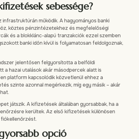
kifizetések sebessége?
 infrastruktúrán működik. A hagyományos banki
dőhöz, köztes pénzintézetekhez és megfelelőségi
rcák és a blokklánc-alapú tranzakciók ezzel szemben
okott banki időn kívül is folyamatosan feldolgoznak,
szer jelentősen felgyorsította a belföldi
t a hazai utalások akár másodpercek alatt is
den platform kapcsolódik közvetlenül ehhez a
etés szinte azonnal megérkezik, míg egy másik – akár
that.
pet játszik. A kifizetések általában gyorsabbak, ha a
enőrzésre kerültek. Az első kifizetések különösen
 fiókellenőrzést.
ggyorsabb opció