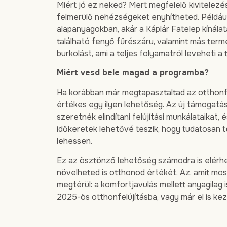
Miért jó ez neked? Mert megfelelő kivitelez
felmerülő nehézségeket enyhítheted. Például
alapanyagokban, akár a Káplár Fatelep kínálat
található fenyő fűrészáru, valamint más term
burkolást, ami a teljes folyamatról leveheti a 
Miért vesd bele magad a programba?
Ha korábban már megtapasztaltad az otthonfel
értékes egy ilyen lehetőség. Az új támogatási
szeretnék elindítani felújítási munkálataikat
időkeretek lehetővé teszik, hogy tudatosan t
lehessen.
Ez az ösztönző lehetőség számodra is elérh
növelheted is otthonod értékét. Az, amit mos
megtérül: a komfortjavulás mellett anyagilag
2025-ös otthonfelújításba, vagy már el is k