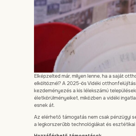
Elképzelted már, milyen lenne, ha a saját ot
elköltöznél? A 2025-ös Vidéki otthonfelújítá
kezdeményezés a kis lélekszámú települések 
életkörülményeiket, miközben a vidéki ingat
esnek át.
Az elérhető támogatás nem csak pénzügyi se
a legkorszerűbb technológiákat és esztétikai
Hozzáférhető támogatások