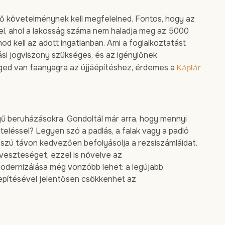
 követelménynek kell megfelelned. Fontos, hogy az
 el, ahol a lakosság száma nem haladja meg az 5000
nod kell az adott ingatlanban. Ami a foglalkoztatást
ási jogviszony szükséges, és az igénylőnek
éged van faanyagra az újjáépítéshez, érdemes a
Káplár
ű beruházásokra. Gondoltál már arra, hogy mennyi
teléssel? Legyen szó a padlás, a falak vagy a padló
sszú távon kedvezően befolyásolja a rezsiszámláidat.
veszteséget, ezzel is növelve az
odernizálása még vonzóbb lehet: a legújabb
epítésével jelentősen csökkenhet az