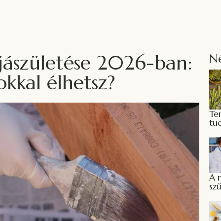
jászületése 2026-ban:
N
kkal élhetsz?
Te
tu
A 
sz