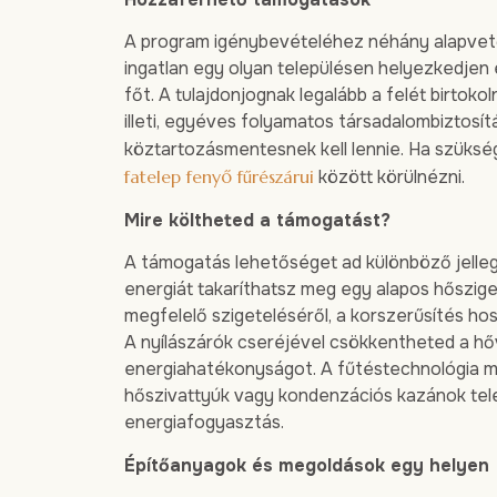
A program igénybevételéhez néhány alapvető
ingatlan egy olyan településen helyezkedjen
főt. A tulajdonjognak legalább a felét birtokol
illeti, egyéves folyamatos társadalombiztosít
köztartozásmentesnek kell lennie. Ha szüks
fatelep fenyő fűrészárui
között körülnézni.
Mire költheted a támogatást?
A támogatás lehetőséget ad különböző jelleg
energiát takaríthatsz meg egy alapos hőszige
megfelelő szigeteléséről, a korszerűsítés ho
A nyílászárók cseréjével csökkentheted a hő
energiahatékonyságot. A fűtéstechnológia m
hőszivattyúk vagy kondenzációs kazánok tel
energiafogyasztás.
Építőanyagok és megoldások egy helyen