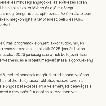
ésekkel és minőségi anyagokkal az építkezés során
, ha bízol a szakértőkben és a jó minőségű
a is megkönnyítheti az építkezést. Az ő kínálatukban
ékeik, megkönnyítik a tetőfedést, belső és külső
terhet.
újítási programok előnyeit, akkor tudod, milyen
 rendszer azoknak szól, akik 2025. január 1. után
, és azokat 2026 júniusáig szeretnék befejezni. Ezen
ervezhess, és a projekt megvalósítása is gördülékeny
ető, mellyel nemcsak megőrizheted, hanem valóban
t az otthonfelújításba fektetsz, hosszú távon is
 is előnyös befektetés. Mi a véleményed, belevágsz a
ezdted a tervezést? A döntés a kezedben van!