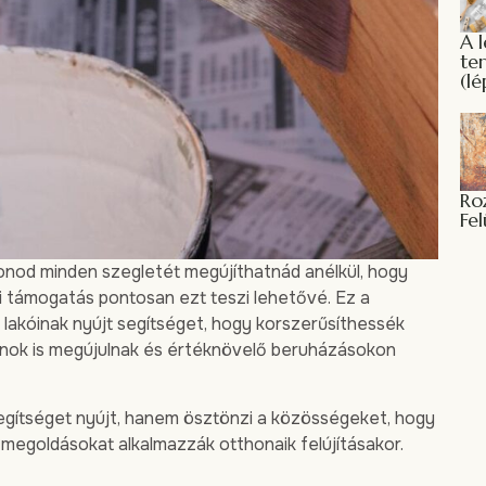
A 
te
(lé
Roz
Fel
thonod minden szegletét megújíthatnád anélkül, hogy
si támogatás pontosan ezt teszi lehetővé. Ez a
lakóinak nyújt segítséget, hogy korszerűsíthessék
lanok is megújulnak és értéknövelő beruházásokon
gítséget nyújt, hanem ösztönzi a közösségeket, hogy
 megoldásokat alkalmazzák otthonaik felújításakor.