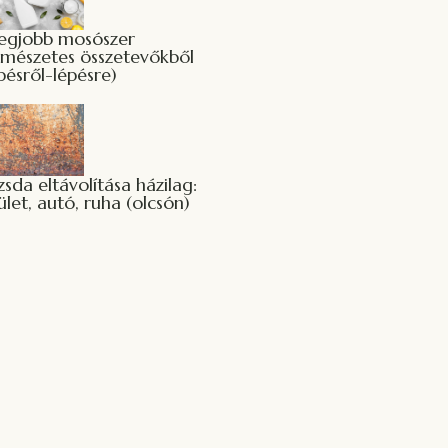
legjobb mosószer
rmészetes összetevőkből
pésről-lépésre)
sda eltávolítása házilag:
ület, autó, ruha (olcsón)