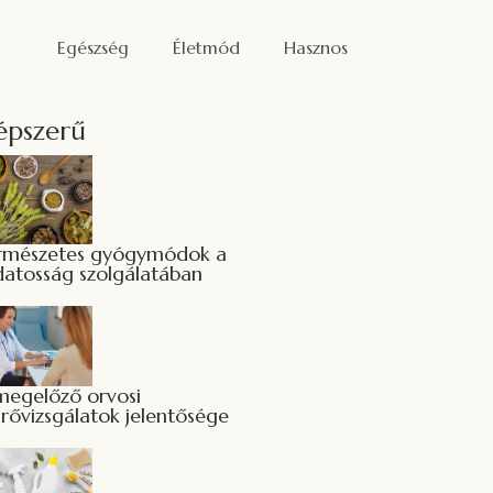
Egészség
Életmód
Hasznos
épszerű
rmészetes gyógymódok a
datosság szolgálatában
megelőző orvosi
űrővizsgálatok jelentősége