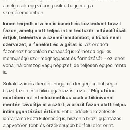
amely csak egy vékony csíkot hagy meg a
szeméremdombon.
Innen terjedt el a ma is ismert és közkedvelt brazil
fazon, amely alatt teljes intim testszőr eltávolítását
értjük, beleértve a szeméremdombot, a külső nemi
szervezet, a feneket és a gátat is.
Az eredeti
fazonhoz hasonlóan manapság is kérheted egy kis
mennyiségű szőr meghagyását és formázását – ez lehet
vonal, háromszög vagy négyzet, de teljesen egyedi minta
is.
Sokak számára kérdés, hogy mi a lényegi különbség a
brazil fazon és a bikini gyantázás között.
Míg utóbbi
esetében az intimkozmetikus csak a bikinivonal
mentén távolítja el a szőrt, a brazil fazon alatt teljes
intim gyantázást értünk.
Ebből adódik a kezelések
időtartama közti különbség is, hiszen a brazil gyantázás
alapvetően több és érzékenyebb bőrfelületet érint.