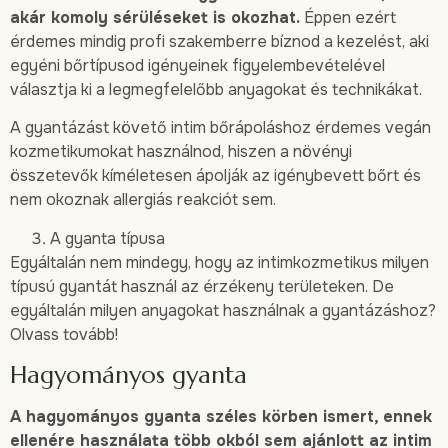
akár komoly sérüléseket is okozhat.
Éppen ezért
érdemes mindig profi szakemberre bíznod a kezelést, aki
egyéni bőrtípusod igényeinek figyelembevételével
választja ki a legmegfelelőbb anyagokat és technikákat.
A gyantázást követő intim bőrápoláshoz érdemes vegán
kozmetikumokat használnod, hiszen a növényi
összetevők kíméletesen ápolják az igénybevett bőrt és
nem okoznak allergiás reakciót sem.
A gyanta típusa
Egyáltalán nem mindegy, hogy az intimkozmetikus milyen
típusú gyantát használ az érzékeny területeken. De
egyáltalán milyen anyagokat használnak a gyantázáshoz?
Olvass tovább!
Hagyományos gyanta
A hagyományos gyanta széles körben ismert, ennek
ellenére használata több okból sem ajánlott az intim