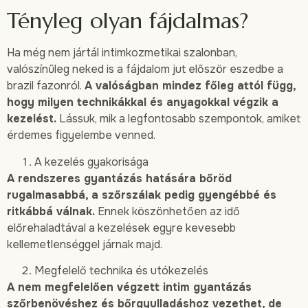
Tényleg olyan fájdalmas?
Ha még nem jártál intimkozmetikai szalonban,
valószínűleg neked is a fájdalom jut először eszedbe a
brazil fazonról.
A valóságban mindez főleg attól függ,
hogy milyen technikákkal és anyagokkal végzik a
kezelést.
Lássuk, mik a legfontosabb szempontok, amiket
érdemes figyelembe venned.
A kezelés gyakorisága
A rendszeres gyantázás hatására bőröd
rugalmasabbá, a szőrszálak pedig gyengébbé és
ritkábbá válnak.
Ennek köszönhetően az idő
előrehaladtával a kezelések egyre kevesebb
kellemetlenséggel járnak majd.
Megfelelő technika és utókezelés
A nem megfelelően végzett intim gyantázás
szőrbenövéshez és bőrgyulladáshoz vezethet, de