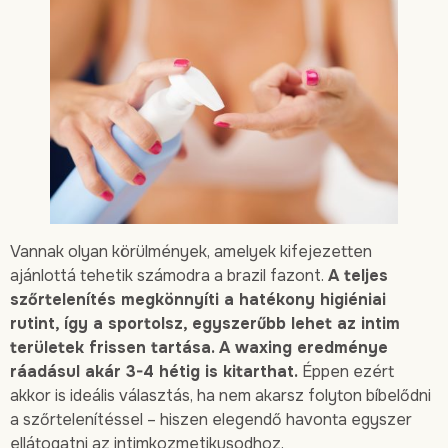
Vannak olyan körülmények, amelyek kifejezetten
ajánlottá tehetik számodra a brazil fazont.
A teljes
szőrtelenítés megkönnyíti a hatékony higiéniai
rutint, így a sportolsz, egyszerűbb lehet az intim
területek frissen tartása. A waxing eredménye
ráadásul akár 3-4 hétig is kitarthat.
Éppen ezért
akkor is ideális választás, ha nem akarsz folyton bíbelődni
a szőrtelenítéssel – hiszen elegendő havonta egyszer
ellátogatni az intimkozmetikusodhoz.