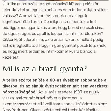
Új intim gyantázási fazont próbálnál ki? Vagy először
jelentkeztél be egy szalonba, és nem tudod, milyen stílust
válassz? A brazil fazon évtizedek óta az egyik
legnépszerűbb forma. De milyen szempontokra kell
odafigyelned gyantázás után, hogy bőröd ne csak sima,
de egészséges és ápolt is legyen az intim területeken?
Cikkünkből kiderül, mi is az a brazil fazon, emellett pedig
azt is megtudhatod, hogy milyen gyantatípusok léteznek,
és hogy miért érdemes intimkozmetikusra bíznod a
kezelést.
Mi is az a brazil gyanta?
A teljes szőrtelenítés a 80-as években robbant be a
divatba, és az elmúlt évtizedekben mit sem veszített
népszerűségéből.
Az eljárás eredete 1987-re nyúlik
vissza, amikor hét brazil nővér nyitott egy a
szeméremszőrzet eltávolítására specializálódott szalont
New York-ban. Olyan szőrtelenítési technikát kínáltak,