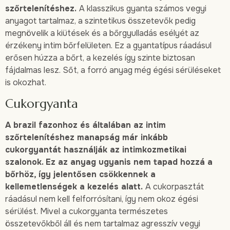
szőrtelenítéshez.
A klasszikus gyanta számos vegyi
anyagot tartalmaz, a szintetikus összetevők pedig
megnövelik a kiütések és a bőrgyulladás esélyét az
érzékeny intim bőrfelületen. Ez a gyantatípus ráadásul
erősen húzza a bőrt, a kezelés így szinte biztosan
fájdalmas lesz. Sőt, a forró anyag még égési sérüléseket
is okozhat.
Cukorgyanta
A brazil fazonhoz és általában az intim
szőrtelenítéshez manapság már inkább
cukorgyantát használják az intimkozmetikai
szalonok. Ez az anyag ugyanis nem tapad hozzá a
bőrhöz, így jelentősen csökkennek a
kellemetlenségek a kezelés alatt.
A cukorpasztát
ráadásul nem kell felforrósítani, így nem okoz égési
sérülést. Mivel a cukorgyanta természetes
összetevőkből áll és nem tartalmaz agresszív vegyi