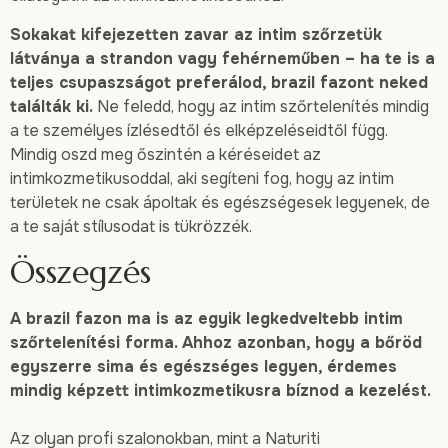
Sokakat kifejezetten zavar az intim szőrzetük
látványa a strandon vagy fehérneműben – ha te is a
teljes csupaszságot preferálod, brazil fazont neked
találták ki.
Ne feledd, hogy az intim szőrtelenítés mindig
a te személyes ízlésedtől és elképzeléseidtől függ.
Mindig oszd meg őszintén a kéréseidet az
intimkozmetikusoddal, aki segíteni fog, hogy az intim
területek ne csak ápoltak és egészségesek legyenek, de
a te saját stílusodat is tükrözzék.
Összegzés
A brazil fazon ma is az egyik legkedveltebb intim
szőrtelenítési forma. Ahhoz azonban, hogy a bőröd
egyszerre sima és egészséges legyen, érdemes
mindig képzett intimkozmetikusra bíznod a kezelést.
Az olyan profi szalonokban, mint a Naturiti