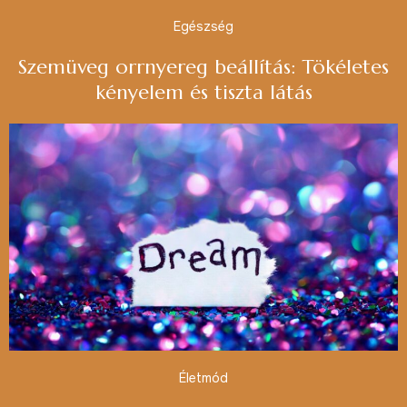
Egészség
Szemüveg orrnyereg beállítás: Tökéletes
kényelem és tiszta látás
Életmód