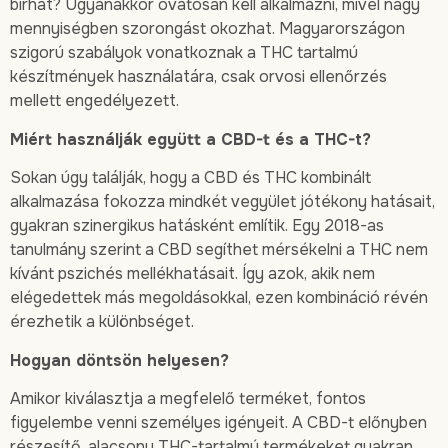
bírhat? Ugyanakkor óvatosan kell alkalmazni, mivel nagy
mennyiségben szorongást okozhat. Magyarországon
szigorú szabályok vonatkoznak a THC tartalmú
készítmények használatára, csak orvosi ellenőrzés
mellett engedélyezett.
Miért használják együtt a CBD-t és a THC-t?
Sokan úgy találják, hogy a CBD és THC kombinált
alkalmazása fokozza mindkét vegyület jótékony hatásait,
gyakran szinergikus hatásként említik. Egy 2018-as
tanulmány szerint a CBD segíthet mérsékelni a THC nem
kívánt pszichés mellékhatásait. Így azok, akik nem
elégedettek más megoldásokkal, ezen kombináció révén
érezhetik a különbséget.
Hogyan döntsön helyesen?
Amikor kiválasztja a megfelelő terméket, fontos
figyelembe venni személyes igényeit. A CBD-t előnyben
részesítő, alacsony THC-tartalmú termékeket gyakran