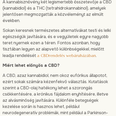
A kannabisznövény két legismertebb összetevője a CBD
(kannabidiol) és a THC (tetrahidrokannabinol), amelyek
jelentősen megmozgatták a közvéleményt az elmúlt
években.
Sokan keresnek természetes alternatívákat testi és lelki
egészségük javítására, és e vegyületek egyre nagyobb
teret nyernek ezen a téren. Fontos azonban, hogy
tisztában legyen az alapvető különbségekkel, mielőtt
leadja rendelését
a CBDrendelés webáruházában
.
Miért lehet előnyös a CBD?
A CBD, azaz kannabidiol, nem okoz eufórikus állapotot,
ezért sokak számára kézenfekvő választás. Kutatások
szerint a CBD-olaj hatékony lehet a szorongás
csökkentésére, a krónikus fájdalom enyhítésére, illetve
az alvásminőség javítására. Különféle betegségek
kezelése során is hasznos lehet, például
neurodegeneratív problémák, mint például a Parkinson-