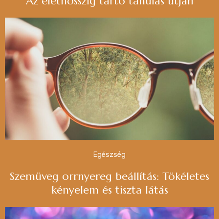
Az élethosszig tartó tanulás útján
Egészség
Szemüveg orrnyereg beállítás: Tökéletes
kényelem és tiszta látás