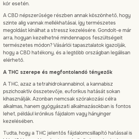
kór esetén.
A CBD népszerűsége részben annak köszönhető, hogy
szinte alig vannak mellékhatásai, így természetes
megoldást kínálhat a stressz kezelésére. Gondolt-e már
arra, hogyan kezelhetné mindennapos feszültségeit
természetes módon? Vásárlói tapasztalatok igazolják,
hogy a CBD hatékony, és a legtöbb országban legálisan
elérhető.
A THC szerepe és megfontolandó tényezők
A THC, azaz a tetrahidrokannabinol, a kannabisz
pszichoaktív összetevője, euforikus hatását sokan
kihasználják. Azonban nemcsak szórakozási célra
alkalmas, hanem gyógyászati alkalmazásokban is fontos
lehet, például krónikus fájdalom vagy hányinger
kezelésében.
Tudta, hogy a THC jelentős fájdalomcsillapító hatással is