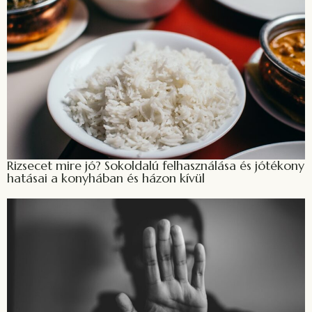
Rizsecet mire jó? Sokoldalú felhasználása és jótékony
hatásai a konyhában és házon kívül