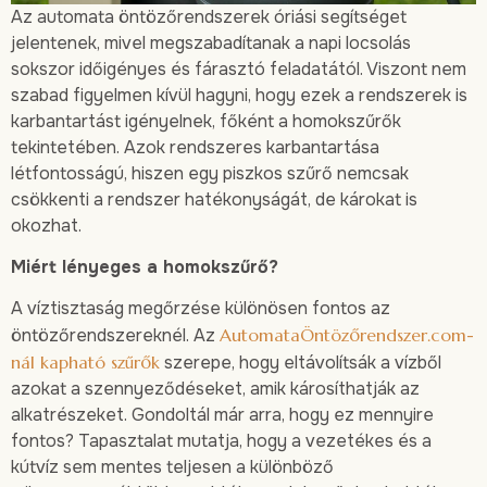
Az automata öntözőrendszerek óriási segítséget
jelentenek, mivel megszabadítanak a napi locsolás
sokszor időigényes és fárasztó feladatától. Viszont nem
szabad figyelmen kívül hagyni, hogy ezek a rendszerek is
karbantartást igényelnek, főként a homokszűrők
tekintetében. Azok rendszeres karbantartása
létfontosságú, hiszen egy piszkos szűrő nemcsak
csökkenti a rendszer hatékonyságát, de károkat is
okozhat.
Miért lényeges a homokszűrő?
A víztisztaság megőrzése különösen fontos az
öntözőrendszereknél. Az
AutomataÖntözőrendszer.com-
nál kapható szűrők
szerepe, hogy eltávolítsák a vízből
azokat a szennyeződéseket, amik károsíthatják az
alkatrészeket. Gondoltál már arra, hogy ez mennyire
fontos? Tapasztalat mutatja, hogy a vezetékes és a
kútvíz sem mentes teljesen a különböző