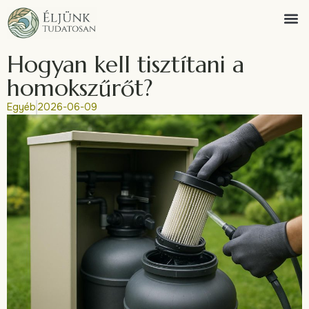
Hogyan kell tisztítani a
homokszűrőt?
Egyéb
2026-06-09