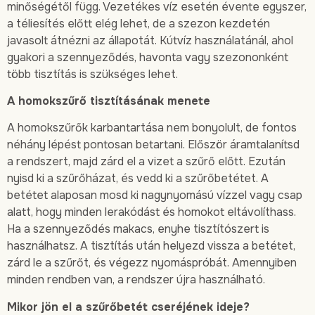
minőségétől függ. Vezetékes víz esetén évente egyszer,
a téliesítés előtt elég lehet, de a szezon kezdetén
javasolt átnézni az állapotát. Kútvíz használatánál, ahol
gyakori a szennyeződés, havonta vagy szezononként
több tisztítás is szükséges lehet.
A homokszűrő tisztításának menete
A homokszűrők karbantartása nem bonyolult, de fontos
néhány lépést pontosan betartani. Először áramtalanítsd
a rendszert, majd zárd el a vizet a szűrő előtt. Ezután
nyisd ki a szűrőházat, és vedd ki a szűrőbetétet. A
betétet alaposan mosd ki nagynyomású vízzel vagy csap
alatt, hogy minden lerakódást és homokot eltávolíthass.
Ha a szennyeződés makacs, enyhe tisztítószert is
használhatsz. A tisztítás után helyezd vissza a betétet,
zárd le a szűrőt, és végezz nyomáspróbát. Amennyiben
minden rendben van, a rendszer újra használható.
Mikor jön el a szűrőbetét cseréjének ideje?