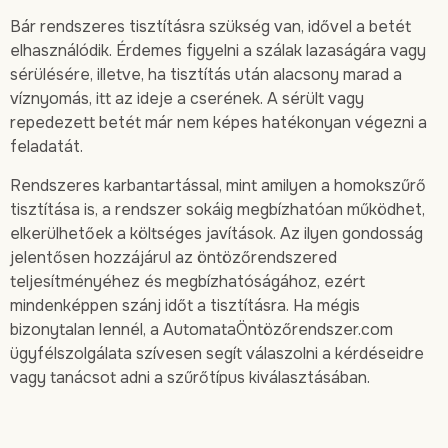
Bár rendszeres tisztításra szükség van, idővel a betét
elhasználódik. Érdemes figyelni a szálak lazaságára vagy
sérülésére, illetve, ha tisztítás után alacsony marad a
víznyomás, itt az ideje a cserének. A sérült vagy
repedezett betét már nem képes hatékonyan végezni a
feladatát.
Rendszeres karbantartással, mint amilyen a homokszűrő
tisztítása is, a rendszer sokáig megbízhatóan működhet,
elkerülhetőek a költséges javítások. Az ilyen gondosság
jelentősen hozzájárul az öntözőrendszered
teljesítményéhez és megbízhatóságához, ezért
mindenképpen szánj időt a tisztításra. Ha mégis
bizonytalan lennél, a AutomataÖntözőrendszer.com
ügyfélszolgálata szívesen segít válaszolni a kérdéseidre
vagy tanácsot adni a szűrőtípus kiválasztásában.