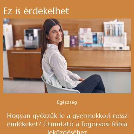
Ez is érdekelhet
Egészség
Hogyan győzzük le a gyermekkori rossz
emlékeket? Útmutató a fogorvosi fóbia
leküzdéséhez