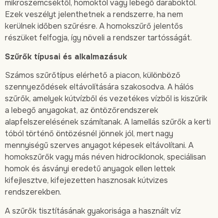
mikroszemcséktől, homoktól vagy lebegő daraboktól.
Ezek veszélyt jelenthetnek a rendszerre, ha nem
kerülnek időben szűrésre. A homokszűrő jelentős
részüket felfogja, így növeli a rendszer tartósságát.
Szűrők típusai és alkalmazásuk
Számos szűrőtípus elérhető a piacon, különböző
szennyeződések eltávolítására szakosodva. A hálós
szűrők, amelyek kútvízből és vezetékes vízből is kiszűrik
a lebegő anyagokat, az öntözőrendszerek
alapfelszerelésének számítanak. A lamellás szűrők a kerti
tóból történő öntözésnél jönnek jól, mert nagy
mennyiségű szerves anyagot képesek eltávolítani. A
homokszűrők vagy más néven hidrociklonok, speciálisan
homok és ásványi eredetű anyagok ellen lettek
kifejlesztve, kifejezetten hasznosak kútvizes
rendszerekben.
A szűrők tisztításának gyakorisága a használt víz