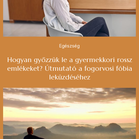
Egészség
Hogyan győzzük le a gyermekkori rossz
emlékeket? Útmutató a fogorvosi fóbia
leküzdéséhez