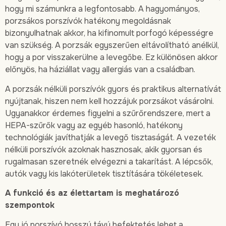
hogy mi számunkra a legfontosabb. A hagyományos,
porzsákos porszívók hatékony megoldásnak
bizonyulhatnak akkor, ha kifinomult porfogó képességre
van szükség. A porzsák egyszerűen eltávolítható anélkül,
hogy a por visszakerülne a levegőbe. Ez különösen akkor
előnyös, ha háziállat vagy allergiás van a családban.
A porzsák nélküli porszívók gyors és praktikus alternatívát
nyújtanak, hiszen nem kell hozzájuk porzsákot vásárolni.
Ugyanakkor érdemes figyelni a szűrőrendszere, mert a
HEPA-szűrők vagy az egyéb hasonló, hatékony
technológiák javíthatják a levegő tisztaságát. A vezeték
nélküli porszívók azoknak hasznosak, akik gyorsan és
rugalmasan szeretnék elvégezni a takarítást. A lépcsők,
autók vagy kis lakóterületek tisztítására tökéletesek.
A funkció és az élettartam is meghatározó
szempontok
Egy jó porszívó hosszú távú befektetés lehet a