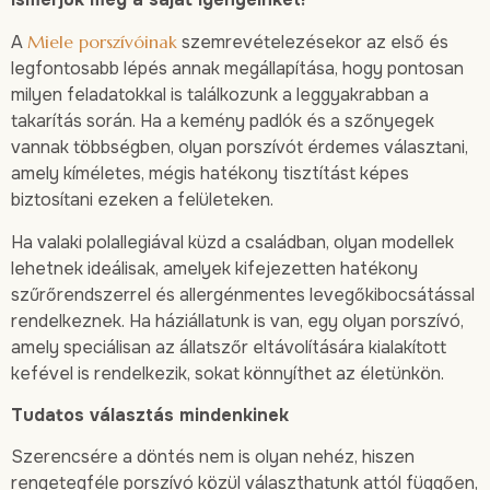
A
Miele porszívóinak
szemrevételezésekor az első és
legfontosabb lépés annak megállapítása, hogy pontosan
milyen feladatokkal is találkozunk a leggyakrabban a
takarítás során. Ha a kemény padlók és a szőnyegek
vannak többségben, olyan porszívót érdemes választani,
amely kíméletes, mégis hatékony tisztítást képes
biztosítani ezeken a felületeken.
Ha valaki polallegiával küzd a családban, olyan modellek
lehetnek ideálisak, amelyek kifejezetten hatékony
szűrőrendszerrel és allergénmentes levegőkibocsátással
rendelkeznek. Ha háziállatunk is van, egy olyan porszívó,
amely speciálisan az állatszőr eltávolítására kialakított
kefével is rendelkezik, sokat könnyíthet az életünkön.
Tudatos választás mindenkinek
Szerencsére a döntés nem is olyan nehéz, hiszen
rengetegféle porszívó közül választhatunk attól függően,